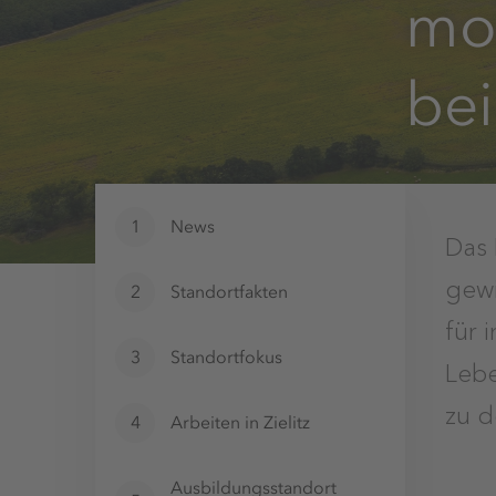
mo
be
1
News
Das 
gewi
2
Standortfakten
für 
3
Standortfokus
Lebe
zu d
4
Arbeiten in Zielitz
Ausbildungsstandort