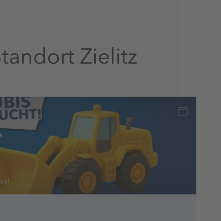
andort Zielitz
aal