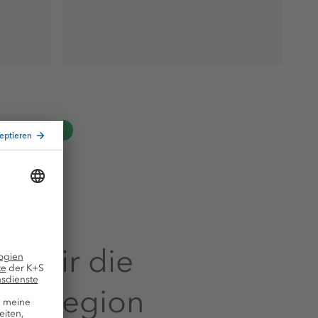
tandort Zielitz
oring
n wir die
der Region