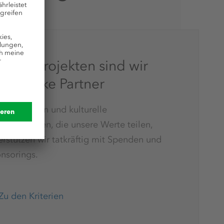
arken Projekten sind wir
rn starke Partner
anisationen und kulturelle
anstaltungen, die unsere Werte teilen,
erstützen wir tatkräftig mit Spenden und
nsorings.
Zu den Kriterien