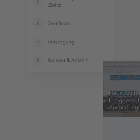
5
Zielitz
6
Zertifikate
7
Entsorgung
8
Kontakt & Anfahrt
7. Aug. 25
Neue Azubis
fertiggestell
Ausbildungs