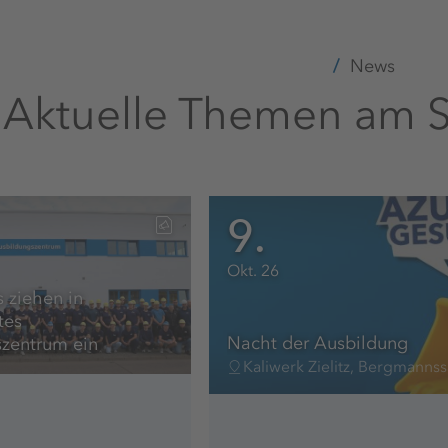
News
Aktuelle Themen am St
9.
Okt. 26
 ziehen in
tes
Nacht der Ausbildung
zentrum ein
Kaliwerk Zielitz, Bergmannss