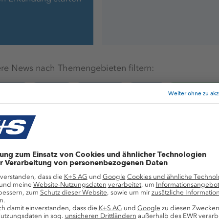
re News nach Themengebieten filtern:
bildung
#Bergbau
#Entsorgung
#Umwelt
Alle News zum S
Mit Spenden und Spons
Gemeinsam stärke
Lebensqualität in 