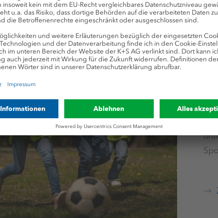
St
ge
Org
Ver
unt
Spo