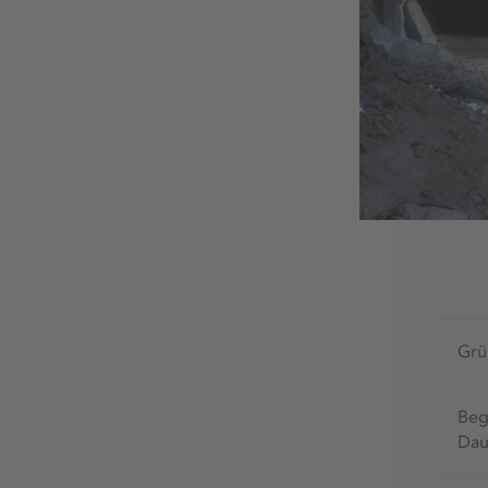
Grü
Beg
Dau