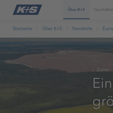
Über K+S
Geschäftsf
Startseite
Über K+S
Standorte
Euro
Zielitz
Ein
gr