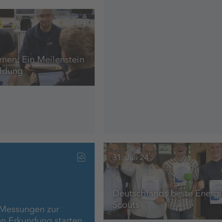
rnen: Ein Meilenstein
ildung
31. Juli 24
Deutschlands beste Energi
Scouts
 Messungen zur
n Erkundung starten