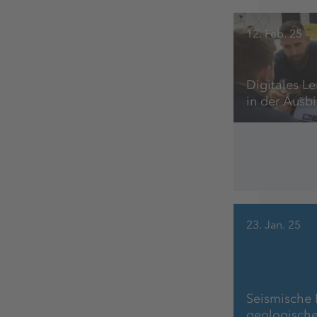
12. Feb. 25
Digitales Le
in der Ausb
23. Jan. 25
Seismische
geologische