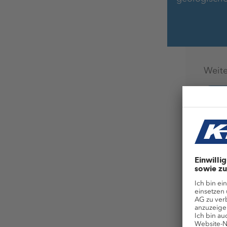
Weite
#Aus