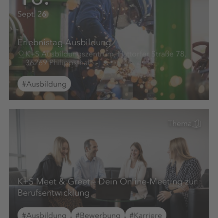
Sept. 26
Erlebnistag Ausbildung
K+S Ausbildungszentrum, Hattorfer Straße 78,
36269 Philippsthal
#Ausbildung
Thema
K+S Meet & Greet – Dein Online-Meeting zur
Berufsentwicklung
#Ausbildung
#Bewerbung
#Karriere