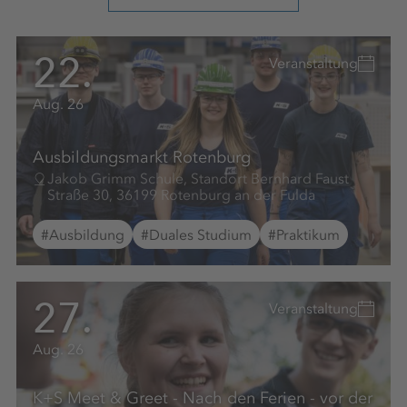
22.
Veranstaltung
Aug. 26
Ausbildungsmarkt Rotenburg
Jakob Grimm Schule, Standort Bernhard Faust
Straße 30, 36199 Rotenburg an der Fulda
#Ausbildung
#Duales Studium
#Praktikum
27.
Veranstaltung
Aug. 26
K+S Meet & Greet - Nach den Ferien - vor der