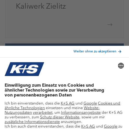
Kaliwerk Zielitz
Offene Stellenangebote
Finde deine passende
Stelle
Ausbildung/ dualer Studiengang/ Interesse oder Standort angeben