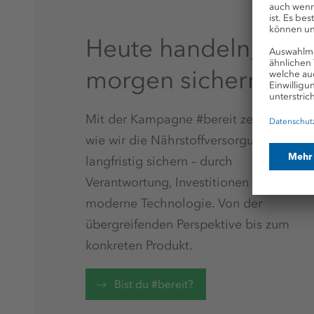
Heute handeln,
morgen sichern
Mit der Kampagne #bereit zeigt K+S,
wie wir die Nährstoffversorgung
langfristig sichern – durch
Verantwortung, Investitionen und
moderne Technologie. Von der
übergreifenden Perspektive bis zum
konkreten Produkt.
Bist du #bereit?