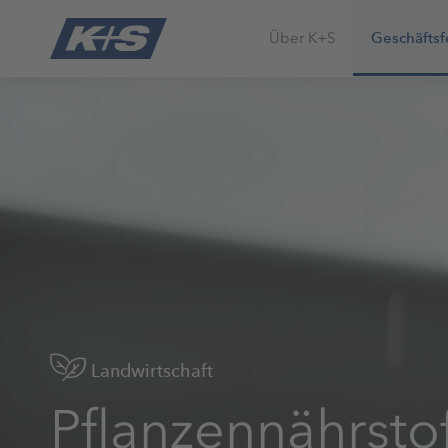
Über K+S
Geschäftsf
Landwirtschaft
Pflanzennährstof