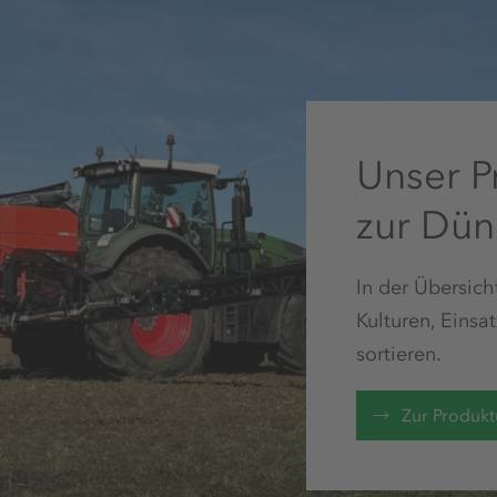
Unser P
zur Dü
In der Übersic
Kulturen, Einsa
sortieren.
Zur Produkt