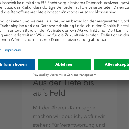
Aus der Tiefe bis
aufs Feld
Mit der #bereit-Kampagne
machen wir deutlich, wofür wir
stehen: Für Verantwortung und