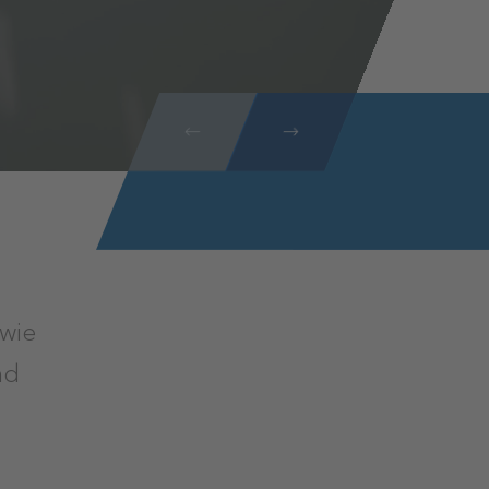
owie
nd