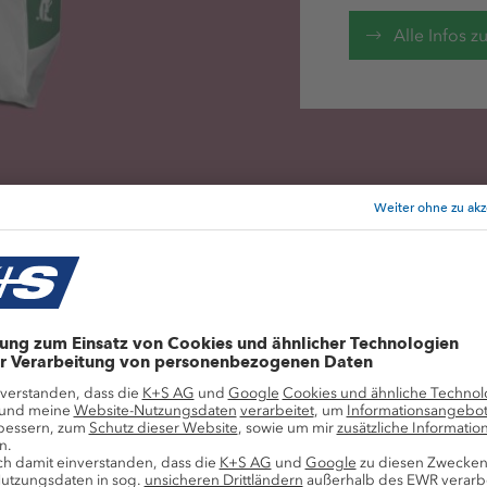
Alle Infos 
#bereit
tschaft zukunftsfähig g