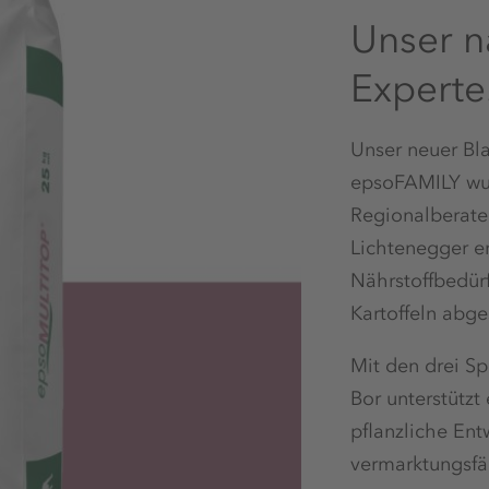
Unser n
Experte
Unser neuer Bl
epsoFAMILY wu
Regionalberat
Lichtenegger en
Nährstoffbedür
Kartoffeln abg
Mit den drei S
Bor unterstütz
pflanzliche Ent
vermarktungsfä