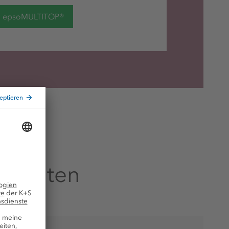
zu epsoMULTITOP®
estalten