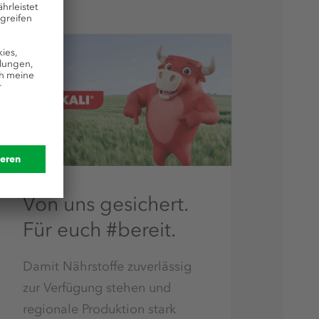
Von uns gesichert.
Für euch #bereit.
Damit Nährstoffe zuverlässig
zur Verfügung stehen und
regionale Produktion stark