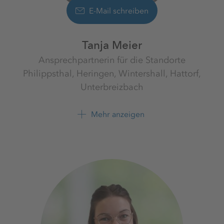
E-Mail schreiben
Tanja Meier
Ansprechpartnerin für die Standorte
Philippsthal, Heringen, Wintershall, Hattorf,
Unterbreizbach
Werk Werra
K+S Minerals and Agriculture
Mehr anzeigen
GmbH
+49 6620 79 4121