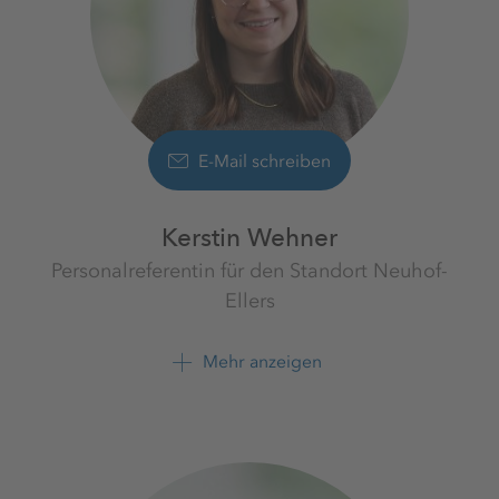
E-Mail schreiben
Kerstin Wehner
Personalreferentin für den Standort Neuhof-
Ellers
Werk Neuhof-Ellers
K+S Minerals & Agriculture
Mehr anzeigen
GmbH
+496655814110