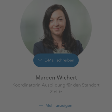
E-Mail schreiben
Mareen Wichert
Koordinatorin Ausbildung für den Standort
Zielitz
Werk Zielitz
K+S Minerals and Agriculture
Mehr anzeigen
GmbH