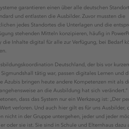
teme garantieren einen über alle deutschen Standor
dard und entlasten die Ausbilder. Zuvor mussten die
lichen jedes Standortes die Unterlagen und die entsp
fügung stehenden Mitteln konzipieren, häufig in PowerPoi
ie Inhalte digital für alle zur Verfügung, bei Bedarf 
en.
sbildungskoordination Deutschland, der bis vor kurzem
Sigmundshall tätig war, passen digitales Lernen und d
e Azubis bringen heute andere Kompetenzen mit als d
ngehensweise an die Ausbildung hat sich verändert.“ G
etonen, dass das System nur ein Werkzeug ist: „Der pe
Wert verloren. Und auch hier gilt es für uns Ausbilder,
n nicht in der Gruppe untergehen, jeder und jeder m
 er oder sie ist. Sie sind in Schule und Elternhaus daz