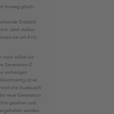
te hinweg gleich
rechende Didaktik
nt. Jetzt stellen
können sie um K+S-
 noch selbst als
ie Generation Z
ie vorherigen
leichzeitig ist es
rsönliche Austausch
 die neue Generation
öchte gesehen und
u angehalten worden,