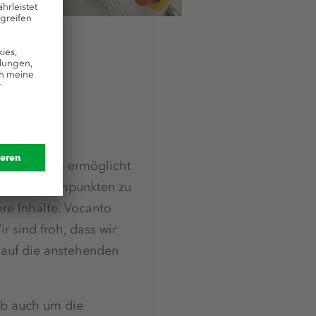
 „Das System ermöglicht
t an Schwachpunkten zu
re Inhalte. Vocanto
r sind froh, dass wir
 auf die anstehenden
ob auch um die