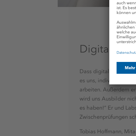
Digital und 
Dass digitales Lernen 
es uns, individuelle 
arbeiten. Außerdem em
wird uns Ausbilder nich
es haben!“ Er und Labs
Zwischenprüfungen sch
Tobias Hoffmann, Mita