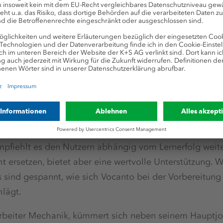
individuell
nicht Gleichmacherei bedeutet, betont Oliver Stapel:
Lernpfade pro Auszubildendem anzulegen und so geziel
pfiehlt es den Nutzern abhängig vom Lernerfolg weite
t ersetzen, bietet aber eine wertvolle Unterstützung. Wi
 sind gespannt, wie sich Vocanto bei der Vorbereitung
lägt.
rbeiter Mechanik, kümmert sich neben seinem Hauptj