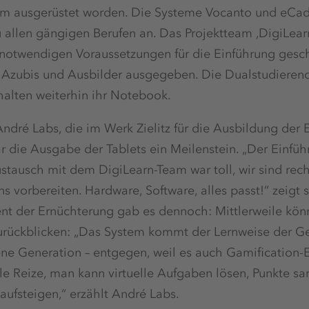
 ausgerüstet worden. Die Systeme Vocanto und eCa
allen gängigen Berufen an. Das Projektteam ‚DigiLearn
notwendigen Voraussetzungen für die Einführung gesch
 Azubis und Ausbilder ausgegeben. Die Dualstudierend
halten weiterhin ihr Notebook.
André Labs, die im Werk Zielitz für die Ausbildung der 
ar die Ausgabe der Tablets ein Meilenstein. „Der Einfüh
ustausch mit dem DigiLearn-Team war toll, wir sind rec
 vorbereiten. Hardware, Software, alles passt!“ zeigt s
nt der Ernüchterung gab es dennoch: Mittlerweile könn
rückblicken: „Das System kommt der Lernweise der Gen
e Generation – entgegen, weil es auch Gamification-El
uelle Reize, man kann virtuelle Aufgaben lösen, Punkte 
aufsteigen,“ erzählt André Labs.