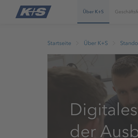
Über K+S
Geschäftsf
Startseite
Über K+S
Stando
Digitales
der Aus