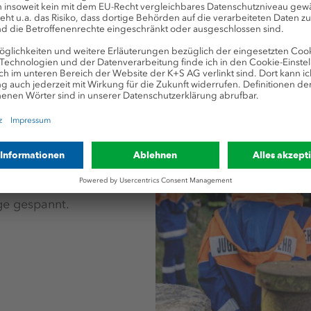
ichen Ernährung,
Sicherheit sind unsere
er Aktivitäten können
iedlich sein.
n einen dieser
schen in der Region,
age gespannt.