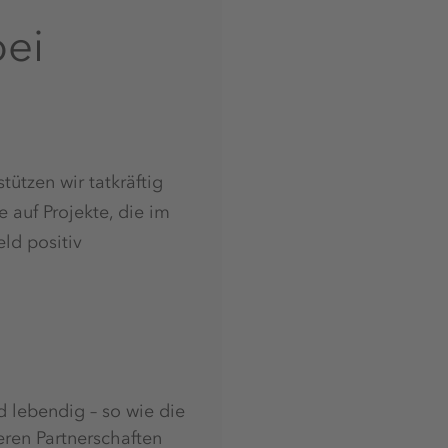
bei
tützen wir tatkräftig
 auf Projekte, die im
ld positiv
d lebendig – so wie die
seren Partnerschaften