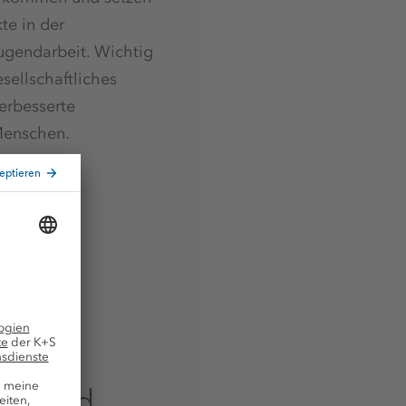
e in der
ugendarbeit. Wichtig
esellschaftliches
erbesserte
 Menschen.
it und