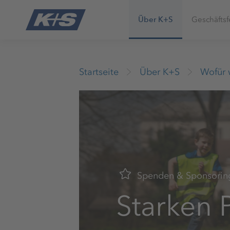
Über K+S
Geschäftsf
Startseite
Über K+S
Wofür 
Spenden & Sponsorin
Starken 