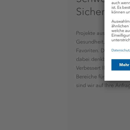
Sicherheit
Projekte aus den Bere
Gesundheit, Sport und 
Favoriten. Die Arten d
dabei denkbar untersch
Verbessert Ihr Vorhabe
Bereiche für viele Men
sind wir auf Ihre Anfr