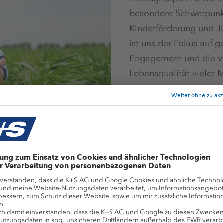
besondere Schwerpunkt
Kinderförderung und J
ist uns der Fokus auf g
Engagement und die v
Lebensqualität vieler
te bei Ernährung, Gesundhe