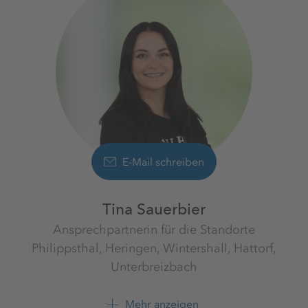
E-Mail schreiben
Tina Sauerbier
Ansprechpartnerin für die Standorte
Philippsthal, Heringen, Wintershall, Hattorf,
Unterbreizbach
Werk Werra
K+S Minerals and Agriculture
Mehr anzeigen