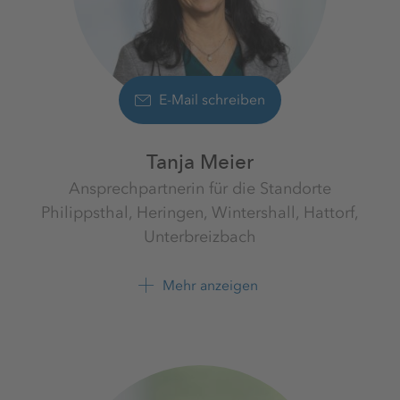
E-Mail schreiben
Tanja Meier
Ansprechpartnerin für die Standorte
Philippsthal, Heringen, Wintershall, Hattorf,
Unterbreizbach
Werk Werra
K+S Minerals and Agriculture
Mehr anzeigen
GmbH
+49 6620 79 4121