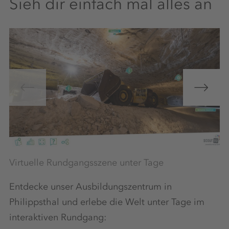
Sieh dir einfach mal alles an
Virtuelle Rundgangsszene unter Tage
Vi
Entdecke unser Ausbildungszentrum in
Philippsthal und erlebe die Welt unter Tage im
interaktiven Rundgang: