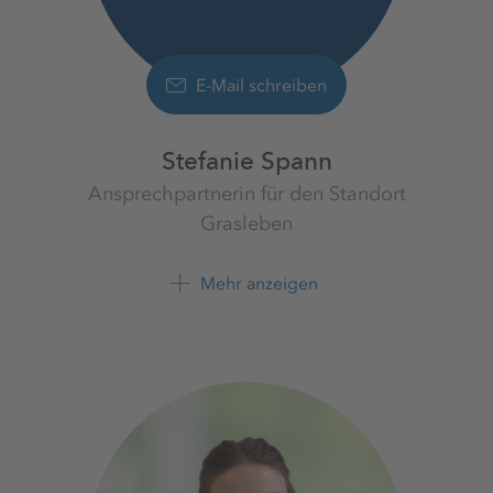
E-Mail schreiben
Stefanie Spann
Ansprechpartnerin für den Standort
Grasleben
Werk Braunschweig-Lüneburg
K+S Minerals and
Mehr anzeigen
Agriculture GmbH
+49 535 7182 316