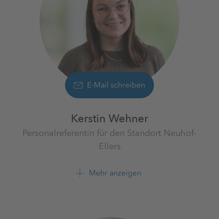
E-Mail schreiben
Kerstin Wehner
Personalreferentin für den Standort Neuhof-
Ellers
Werk Neuhof-Ellers
K+S Minerals & Agriculture
Mehr anzeigen
GmbH
+496655814110