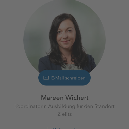
E-Mail schreiben
Mareen Wichert
Koordinatorin Ausbildung für den Standort
Zielitz
Werk Zielitz
K+S Minerals and Agriculture