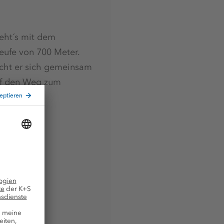
eht´s mit dem
Teufe von 700 Meter.
ht er sich gemeinsam
uf den Weg zum