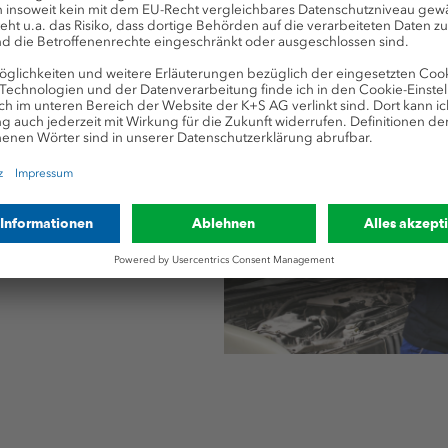
 führt Christopher die
olle durch. Dabei prüft
rkehrssicherheit,
derem den Motor und die