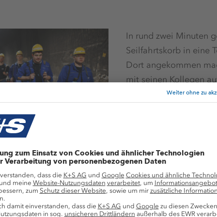
In rund zwei Minuten g
Seilfahrtskorb in eine 
Dort angekommen mac
mit seinen Kollegen a
Befahrungsfahrzeug.