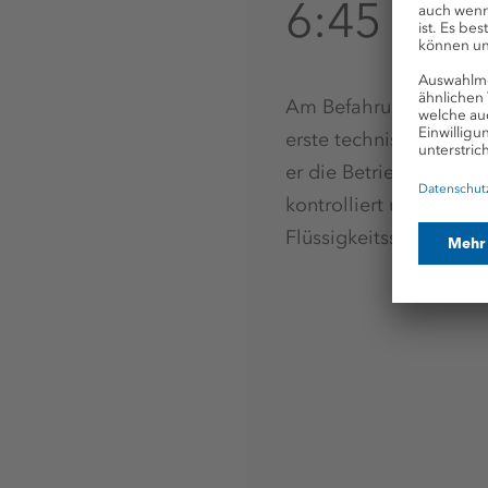
6:45 Uhr
Am Befahrungsfahrzeug
erste technische Kontr
er die Betriebs- und Ve
kontrolliert unter an
Flüssigkeitsstände.