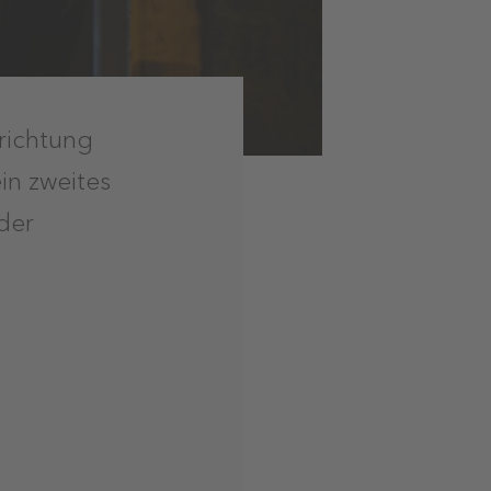
richtung
ein zweites
 der