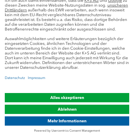
Pressekontakte
K+S-Newsletter
K+S Fanshop
Bergbaulexikon
myK+S Kundenportal
Datenschutz
Cookie-Einstellungen
Impressum
Compliance
Markenhinweis
© 2019-2026 K+S Aktiengesellschaft