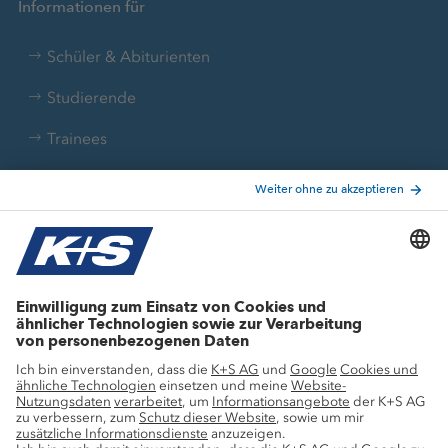
Informationen für
Schüler & Abiturienten
Studierende
Trainees
Aktuelle Themen
Stellenangebote
Wachstumsprojekte
Innovation
Nachhaltigkeit
Service