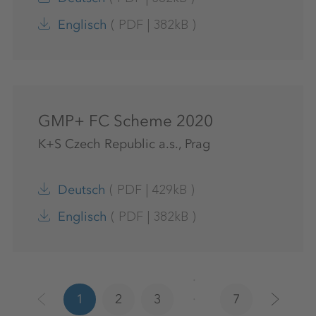
(
PDF
|
382kB
)
Englisch
GMP+ FC Scheme 2020
K+S Czech Republic a.s., Prag
(
PDF
|
429kB
)
Deutsch
(
PDF
|
382kB
)
Englisch
1
2
3
7