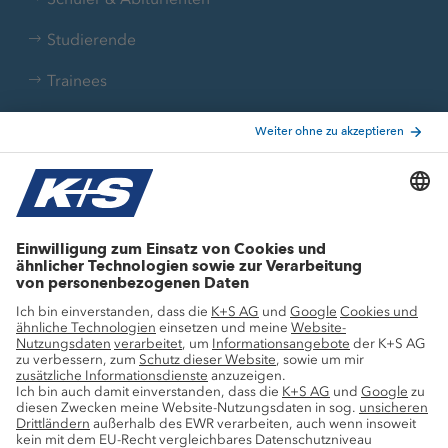
Studierende
Trainees
Aktuelle Themen
Stellenangebote
Wachstumsprojekte
Innovation
Nachhaltigkeit
Service
Pressekontakte