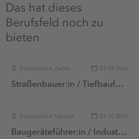
Das hat dieses
Betriebliches
Gesundheitsmanagement
Berufsfeld noch zu
bieten
Kostenlose Getränke
Deutschland, Zielitz
01.09.2026
Gesundheitsaktionstage
Straßenbauer:in / Tiefbaufacharbeiter:in / Baumaschinenführer:in in Schichtarbeit unter Tage (m|w|d)
Kostenlose Parkplätze
Deutschland, Neuhof
01.10.2026
Baugeräteführer:in / Industriemechaniker:in / Tiefbohrer:in Exploration in Schichtarbeit unter Tage (m/w/d)