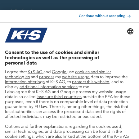
Professionals
Current topics
Growth projects
Innovation
Sustainability
Service
Press contacts
Newsletter
Mining glossary