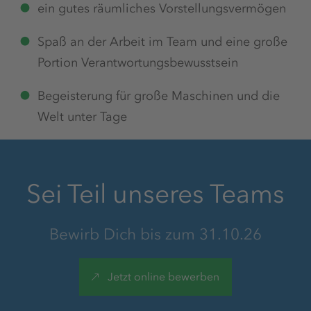
ein gutes räumliches Vorstellungsvermögen
Spaß an der Arbeit im Team und eine große
Arbeitsmedizinische Vorsorge
Portion
Verantwortungsbewusstsein
Begeisterung für große Maschinen und die
Welt unter Tage
Aufstiegsmöglichkeiten
Sei Teil unseres Teams
Mindestens 30 Tage Urlaub
Bewirb Dich bis zum 31.10.26
Kiosk/Imbiss
Jetzt online bewerben