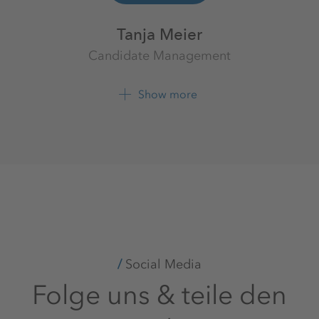
Tanja Meier
Candidate Management
Werk Werra
K+S Minerals and Agriculture
Show more
GmbH
+49 6620 79 4121
Social Media
Folge uns & teile den