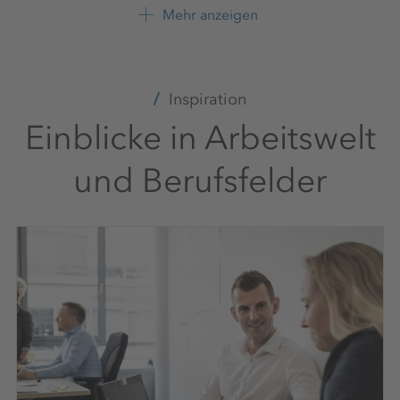
K+S Aktiengesellschaft
Mehr anzeigen
+49 561 9301 2112
Inspiration
Einblicke in Arbeitswelt
und Berufsfelder