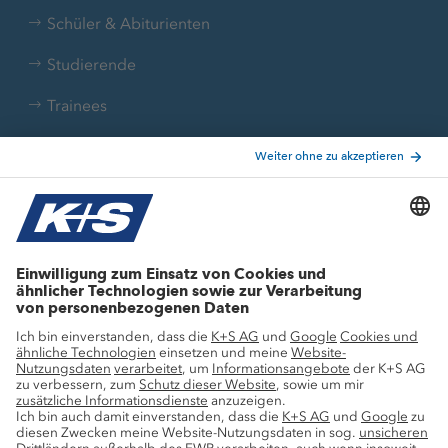
Schüler & Abiturienten
Studierende
Trainees
Aktuelle Themen
Stellenangebote
Wachstumsprojekte
Innovation
Nachhaltigkeit
Service