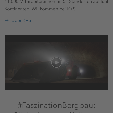
11.000 Mitarbeiter:innen an 51 Standorten auf fünf
Fahrsicherheitstraining
Kontinenten. Willkommen bei K+S.
Über K+S
Wohnmöglichkeiten
Vergünstigungen
Fahrdienst
Chancengleichheit, Vielfalt &
#FaszinationBergbau:
Inklusion