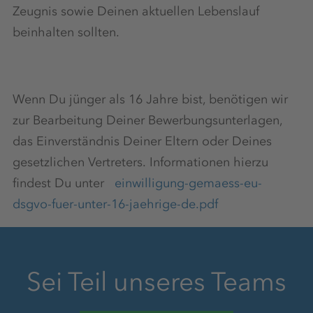
Zeugnis sowie Deinen aktuellen Lebenslauf
beinhalten sollten.
Arbeitsmedizinische Vorsorge
Wenn Du jünger als 16 Jahre bist, benötigen wir
zur Bearbeitung Deiner Bewerbungsunterlagen,
Aufstiegsmöglichkeiten
das Einverständnis Deiner Eltern oder Deines
gesetzlichen Vertreters. Informationen hierzu
findest Du unter
einwilligung-gemaess-eu-
dsgvo-fuer-unter-16-jaehrige-de.pdf
Mindestens 30 Tage Urlaub
Sei Teil unseres Teams
Kiosk/Imbiss