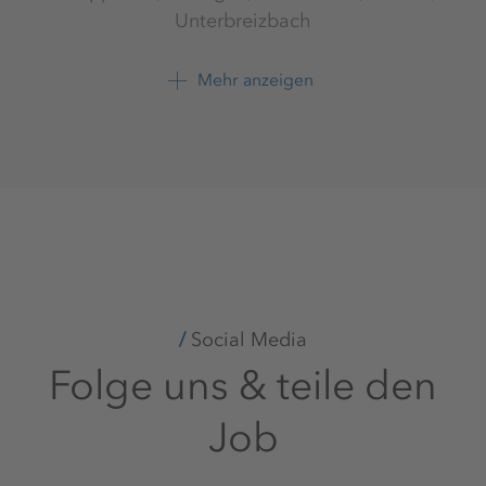
Unterbreizbach
Werk Werra
K+S Minerals and Agriculture
Mehr anzeigen
GmbH
+49 6620 79 4121
Social Media
Folge uns & teile den
Job