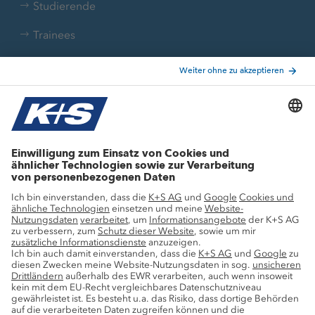
Studierende
Trainees
Aktuelle Themen
Stellenangebote
Wachstumsprojekte
Innovation
Nachhaltigkeit
Service
Pressekontakte