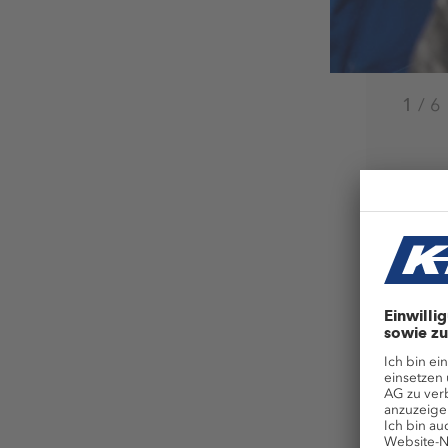
1
/
6
Ben
Da