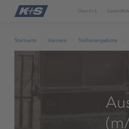
Über K+S
Geschäftsf
Startseite
Karriere
Stellenangebote
Aus
(m