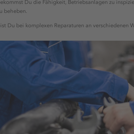
ekommst Du die Fähigkeit, Betriebsanlagen zu inspizi
u beheben.
ist Du bei komplexen Reparaturen an verschiedenen We