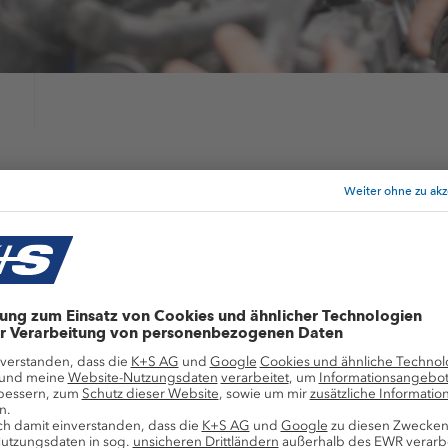
efits
s bieten wir dir
Corporate Benefits