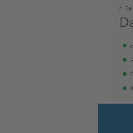
Dein
Da
e
S
F
B