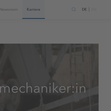
DE
Newsroom
Karriere
EN
emechaniker:in