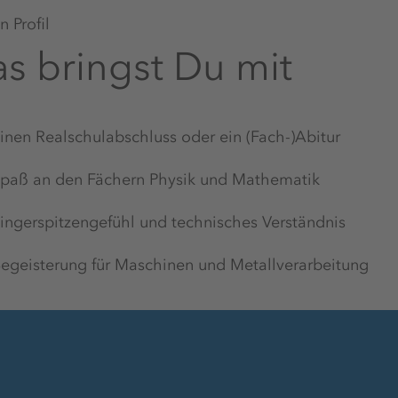
Arbeitskleidung
 Profil
s bringst Du mit
Aufstiegsmöglichkeiten
inen Realschulabschluss oder ein (Fach-)Abitur
paß an den Fächern Physik und Mathematik
Kiosk/Imbiss
ingerspitzengefühl und technisches Verständnis
egeisterung für Maschinen und Metallverarbeitung
Qualifizierte Ausbilder:innen
Moderner Arbeitsplatz