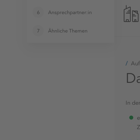
6
Ansprechpartner:in
7
Ähnliche Themen
Auf
Da
In de
e
Z