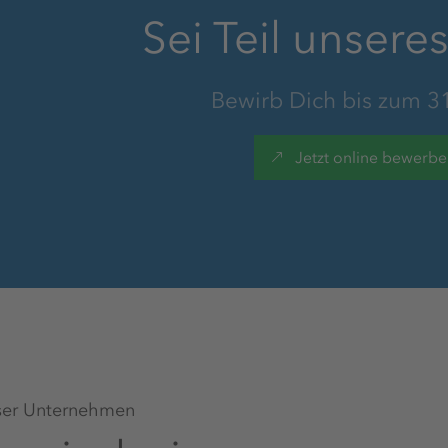
Sei Teil unsere
Wohnmöglichkeiten
Bewirb Dich bis zum 3
Jetzt online bewerb
Fahrdienst
Betriebliches
Gesundheitsmanagement
Gesundheitsaktionstage
er Unternehmen