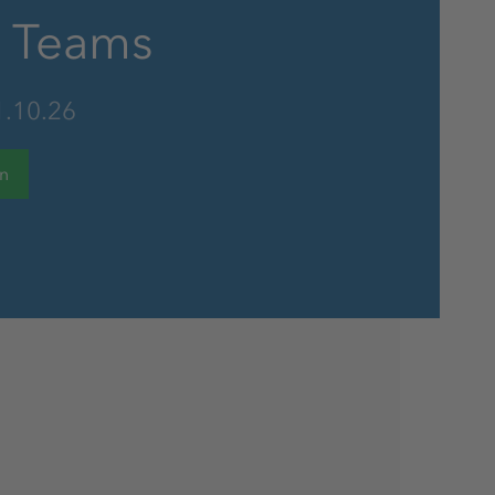
s Teams
Vergünstigungen
1.10.26
en
Chancengleichheit, Vielfalt &
Inklusion
Kostenlose Getränke
Kostenlose Parkplätze