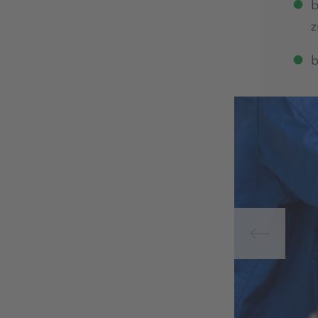
b
z
b