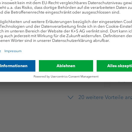
Wohlbefinden &
Leistungsfähigkeit
Kumpelmentalität
Fahrtkostenerstattung
20 weitere Vorteile a
Teamevents