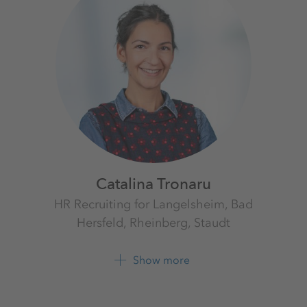
Catalina Tronaru
HR Recruiting for Langelsheim, Bad
Hersfeld, Rheinberg, Staudt
K+S Aktiengesellschaft
Show more
+49 561 9301 1596