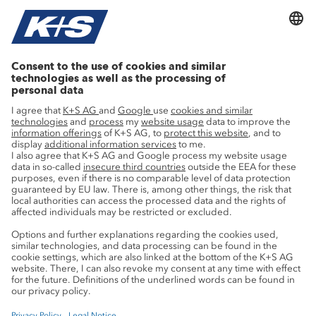
Current topics
Growth projects
Innovation
Sustainability
Service
Press contacts
Newsletter
Mining glossary
myK+S Customer Portal