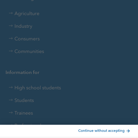
Agriculture
Industry
Consumers
Communities
Information for
High school students
Students
Trainees
Professionals