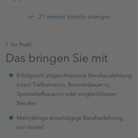
21 weitere Vorteile anzeigen
Zusätzliche Freizeit
Ihr Profil
Das bringen Sie mit
Sicherer Arbeitsplatz
Erfolgreich abgeschlossene Berufsausbildung
zum/r Tiefbohrer:in, Brunnenbauer:in,
Teamevents
Spezialtiefbauer:in oder vergleichbaren
Berufen
Mehrjährige einschlägige Berufserfahrung
E-Learning-Plattform
von Vorteil