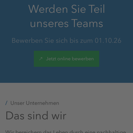
Werden Sie Teil
unseres Teams
Planungssicherheit
Bewerben Sie sich bis zum 01.10.26
Chancengleichheit, Vielfalt &
Jetzt online bewerben
Inklusion
Weiterbildungen
Unser Unternehmen
Das sind wir
Gesundheitsaktionstage
Wir bereichern das Leben durch eine nachhaltige