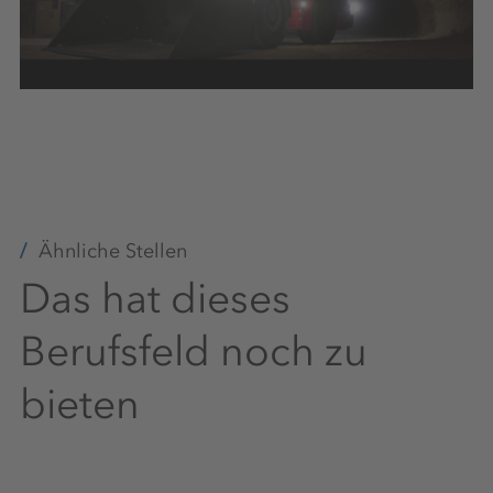
Sportangebot
Kostenlose Getränke
Betriebliches
Gesundheitsmanagement
Ähnliche Stellen
Das hat dieses
Berufsfeld noch zu
Kostenlose Parkplätze
bieten