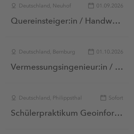
Deutschland, Neuhof
01.09.2026
Quereinsteiger:in / Handwerker:in als Helfer:in Vermessung / Markscheiderei in Schichtarbeit unter Tage (m|w|d)
Deutschland, Bernburg
01.10.2026
Vermessungsingenieur:in / Markscheider:in als Berufseinsteiger:in oder mit Berufserfahrung (m|w|d)
Deutschland, Philippsthal
Sofort
Schülerpraktikum Geoinformatik/Vermessungstechnik