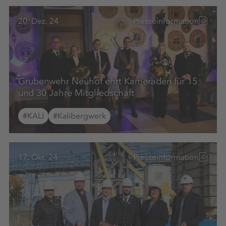
20. Dez. 24
Presseinformation
Grubenwehr Neuhof ehrt Kameraden für 15
und 30 Jahre Mitgliedschaft
#KALI
#Kalibergwerk
17. Okt. 24
Presseinformation