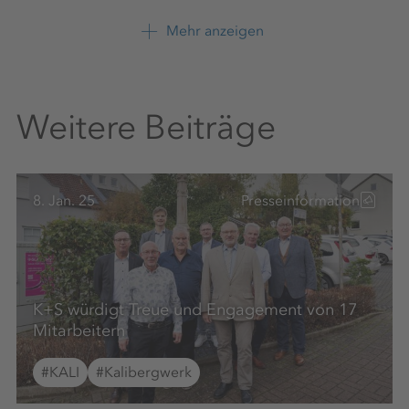
K+S Aktiengesellschaft
Mehr anzeigen
+49 561 9301 1247
Weitere Beiträge
8. Jan. 25
Presseinformation
K+S würdigt Treue und Engagement von 17
Mitarbeitern
#KALI
#Kalibergwerk