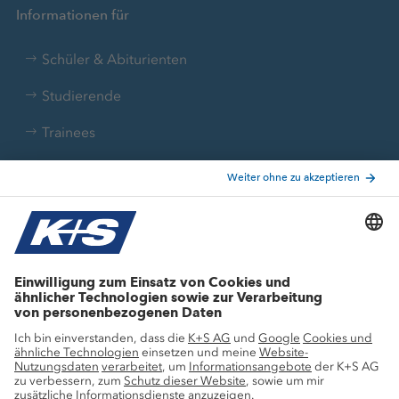
Informationen für
Schüler & Abiturienten
Studierende
Trainees
Aktuelle Themen
Stellenangebote
Wachstumsprojekte
Innovation
Nachhaltigkeit