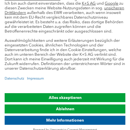
Service
Pressekontakte
K+S-Newsletter
K+S Fanshop
Bergbaulexikon
myK+S Kundenportal
Datenschutz
Cookie-Einstellungen
Impressum
Compliance
Markenhinweis
© 2019-2026 K+S Aktiengesellschaft