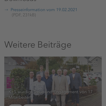
Presseinformation vom 19.02.2021
(PDF, 231kB)
Weitere Beiträge
8. Jan. 25
Presseinformation
K+S würdigt Treue und Engagement von 17
Mitarbeitern