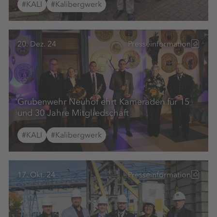
#KALI
#Kalibergwerk
20. Dez. 24
Presseinformation
Grubenwehr Neuhof ehrt Kameraden für 15
und 30 Jahre Mitgliedschaft
#KALI
#Kalibergwerk
17. Okt. 24
Presseinformation