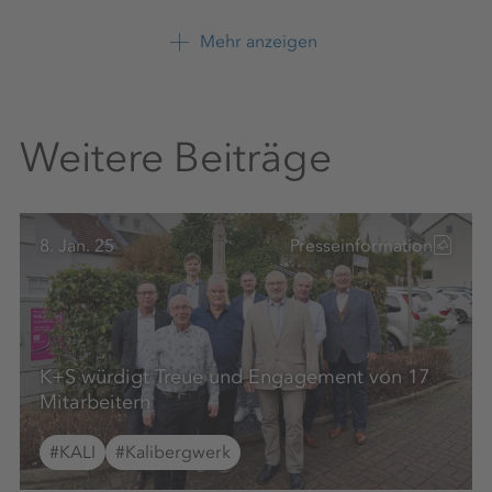
K+S Aktiengesellschaft
Mehr anzeigen
+49 561 9301 1247
Weitere Beiträge
8. Jan. 25
Presseinformation
K+S würdigt Treue und Engagement von 17
Mitarbeitern
#KALI
#Kalibergwerk