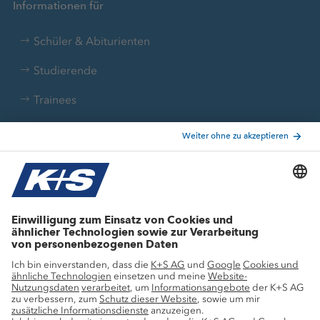
Informationen für
Schüler & Abiturienten
Studierende
Trainees
Aktuelle Themen
Stellenangebote
Wachstumsprojekte
Innovation
Nachhaltigkeit