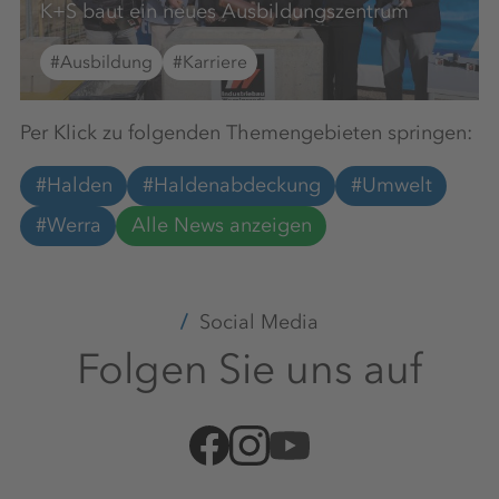
K+S baut ein neues Ausbildungszentrum
#Ausbildung
#Karriere
Per Klick zu folgenden Themengebieten springen:
#Halden
#Haldenabdeckung
#Umwelt
#Werra
Alle News anzeigen
Social Media
Folgen Sie uns auf