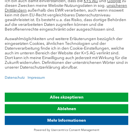
Service
Pressekontakte
K+S-Newsletter
K+S Fanshop
Bergbaulexikon
myK+S Kundenportal
Datenschutz
Cookie-Einstellungen
Impressum
Compliance
Markenhinweis
© 2019-2026 K+S Aktiengesellschaft