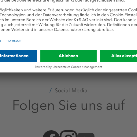
:
keit
#Naturschutz
#Umwelt
#Umweltschutz
Social Media
Folgen Sie uns auf