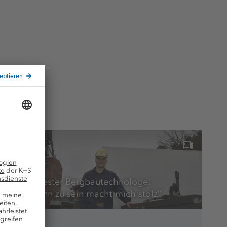
31. Jan. 25
Bundesbester Bergbautechnologe:
„Bergmann zu sein macht mich stolz“