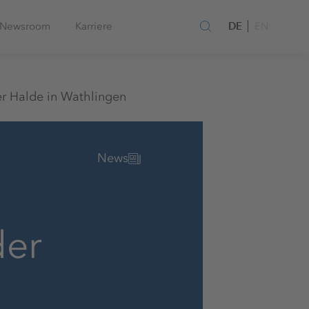
DE
Newsroom
Karriere
EN
r Halde in Wathlingen
News
der