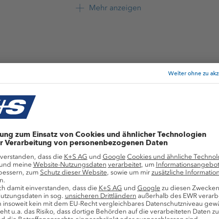
K+S Aktiengesellschaft
Mehr anzeigen
+49 561 9301 1247
mensnews
Frauenpower im Bergbau