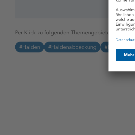
Per Klick zu folgenden Themengebieten springen
#Halden
#Haldenabdeckung
#Nachhaltig