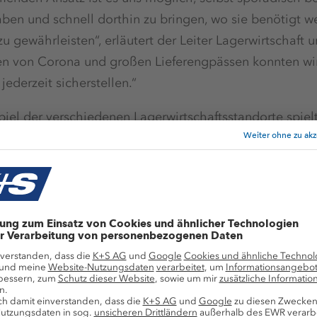
haben und schnell dorthin zu bringen, wo sie benötigt 
u gewährleisten“, erläutert der Leiter Lagerwirtschaft u
en von Corona und großen Lieferengpässen konnten wir
jederzeit sicherstellen.“
el der verschiedenen Lagerwirtschaftsstandorte spiel
 nach neuesten Standards gebaut ist, ihre Rolle. Schl
den Monaten wird die Lagerinfrastruktur eingebaut, d
iner maximalen Einlagerhöhe von bis zu neun Metern b
atisierte Stapler ihren Dienst versehen, die von selbst 
im Lager manövrieren, sodass der Mitarbeiter nur noch
ders schwere und große Einzelteile werden teilweise
rung der Materialien, die bislang über verschiedene L
ind, wollen wir bis zum Jahresende weitgehend abgesch