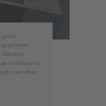
e große
ung gelagert
n Standort
ötige Umbauten im
 geht weit über