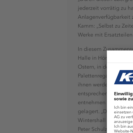
jederzeit vorrätig zu 
Anlagenverfügbarkeit z
Kamm: „Selbst zu Zeit
Werke mit Ersatzteilen 
In diesem Zusammenspi
Halle in Hönebach, die
Ostern, in den kommen
Palettenregalen mit e
ihnen werden teilautom
entsprechenden Stelle 
entnehmen muss. Beson
gelagert. „Die Umlage
Wintershall verteilt s
Peter Schulz an.