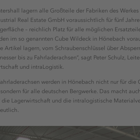
rshall lagern alle Großteile der Fabriken des Werkes 
strial Real Estate GmbH voraussichtlich für fünf Jahre 
rfläche – reichlich Platz für alle möglichen Ersatztei
rden im so genannten Cube Wildeck in Hönebach vorau
e Artikel lagern, vom Schraubenschlüssel über Absperrv
sser bis zu Fahrladerachsen“, sagt Peter Schulz, Leite
tschaft und intraLogistik.
ahrladerachsen werden in Hönebach nicht nur für die
 sondern für alle deutschen Bergwerke. Das macht auc
 die Lagerwirtschaft und die intralogistische Materialv
eutlich.