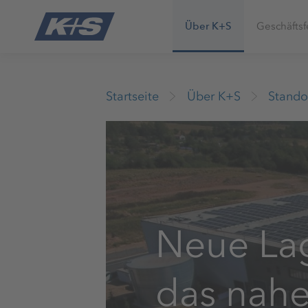
Über K+S
Geschäftsf
Startseite
Über K+S
Stando
Neue Lag
das nah