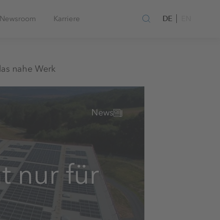
DE
Newsroom
Karriere
EN
 das nahe Werk
News
t nur für