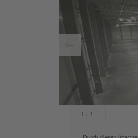
1
/
3
„Durch diesen übergrei