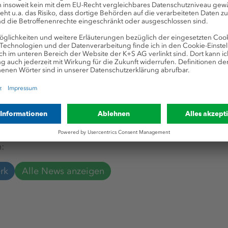
Frauenpower im Bergbau
:
rk
Alle News anzeigen