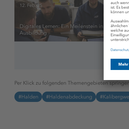
12. Feb. 25
Digitales Lernen: Ein Meilenstein in der
Ausbildung
Per Klick zu folgenden Themengebieten springen
#Halden
#Haldenabdeckung
#Kalibergwe