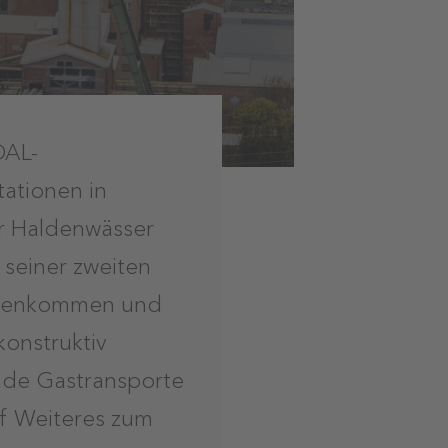
DAL-
ationen in
er Haldenwässer
 seiner zweiten
gegenkommen und
onstruktiv
cade Gastransporte
f Weiteres zum