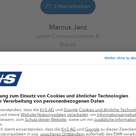
E-Mail schreiben
Marcus Janz
Leiter Communications &
Brands
K+S Aktiengesellschaft
Mehr anzeigen
+49 561 9301 1247
mensnews