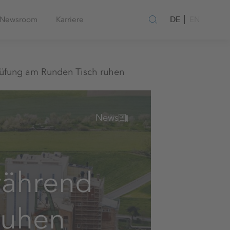
DE
Newsroom
Karriere
EN
üfung am Runden Tisch ruhen
News
während
ruhen