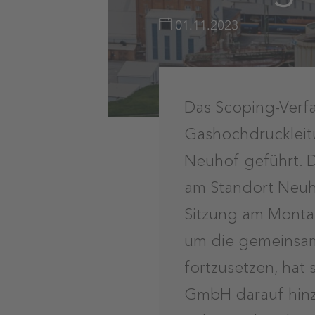
01.11.2023
Das Scoping-Verf
Gashochdruckleitu
Neuhof geführt. D
am Standort Neuho
Sitzung am Monta
um die gemeinsam
fortzusetzen, hat
GmbH darauf hinzu