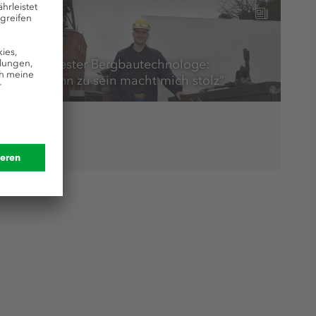
31. Jan. 25
Bundesbester Bergbautechnologe:
„Bergmann zu sein macht mich stolz“