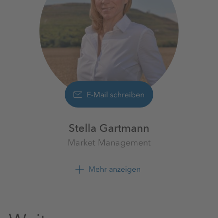
E-Mail schreiben
Stella Gartmann
Market Management
K+S Baustoffrecycling GmbH
Mehr anzeigen
+49 5132 501486