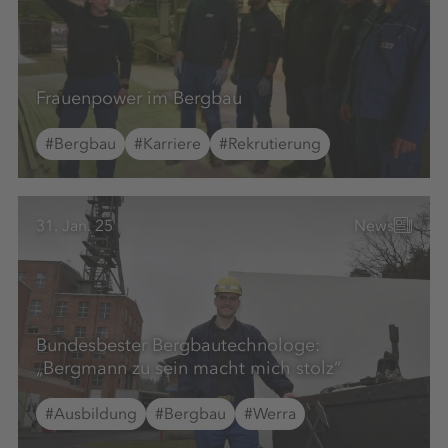
Frauenpower im Bergbau
#Bergbau
#Karriere
#Rekrutierung
31. Jan. 25
News
Bundesbester Bergbautechnologe:
„Bergmann zu sein macht mich stolz“
#Ausbildung
#Bergbau
#Werra