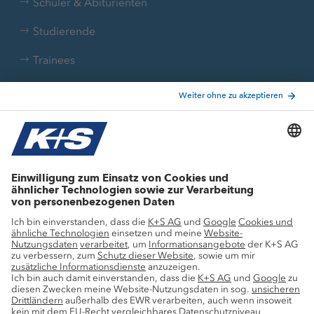
Schüler & Abiturienten
Studierende
Trainees
Aktuelle Themen
Stellenangebote
Wachstumsprojekte
Innovation
Nachhaltigkeit
Service
Pressekontakte