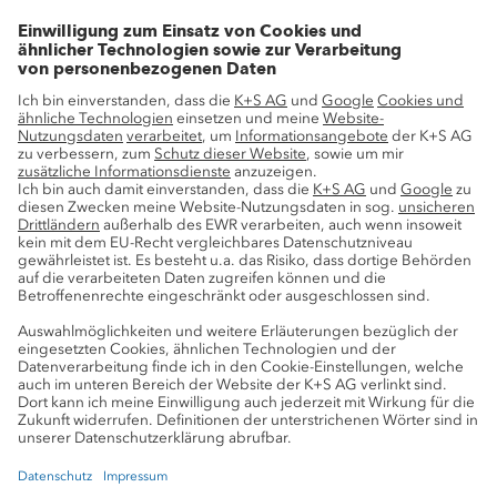
Wachstumsprojekte
Innovation
Nachhaltigkeit
Service
Pressekontakte
K+S-Newsletter
K+S Fanshop
Bergbaulexikon
myK+S Kundenportal