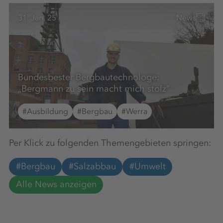
31. Jan. 25
News
Bundesbester Bergbautechnologe:
„Bergmann zu sein macht mich stolz“
#Ausbildung
#Bergbau
#Werra
Per Klick zu folgenden Themengebieten springen:
#Bergbau
#Salzabbau
#Umwelt
Alle News anzeigen