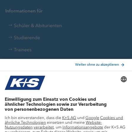
Informationen für
Schüler & Abiturienten
Studierende
Trainees
Aktuelle Themen
Stellenangebote
Wachstumsprojekte
Innovation
Nachhaltigkeit