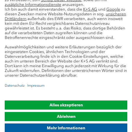
Service
Pressekontakte
K+S-Newsletter
K+S Fanshop
Bergbaulexikon
myK+S Kundenportal
Datenschutz
Cookie-Einstellungen
Impressum
Compliance
Markenhinweis
© 2019-2026 K+S Aktiengesellschaft