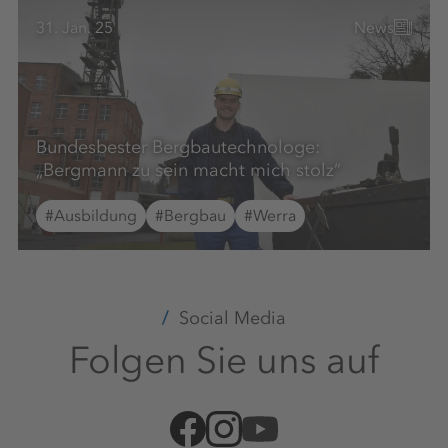
31. Jan. 25
News
Bundesbester Bergbautechnologe:
„Bergmann zu sein macht mich stolz“
#Ausbildung
#Bergbau
#Werra
Social Media
Folgen Sie uns auf