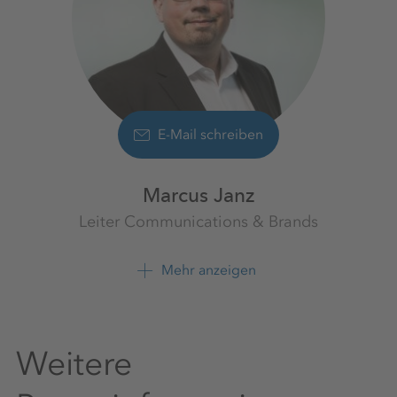
E-Mail schreiben
Marcus Janz
Leiter Communications & Brands
K+S Aktiengesellschaft
Mehr anzeigen
+49 561 9301 1247
Weitere