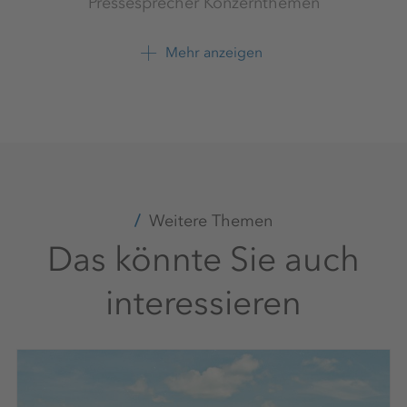
Pressesprecher Konzernthemen
K+S Aktiengesellschaft
Mehr anzeigen
+49 561 9301 1262
Weitere Themen
Das könnte Sie auch
interessieren