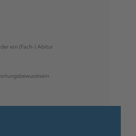
Arbeitsmedizinische Vorsorge
Mindestens 30 Tage Urlaub
der ein (Fach-) Abitur
Qualifizierte Ausbilder:innen
wortungsbewusstsein
Moderner Arbeitsplatz
Vergünstigungen