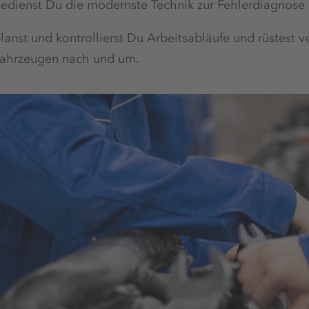
edienst Du die modernste Technik zur Fehlerdiagnos
lanst und kontrollierst Du Arbeitsabläufe und rüstest
ahrzeugen nach und um.