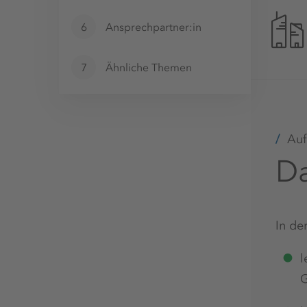
6
Ansprechpartner:in
7
Ähnliche Themen
Auf
Da
In de
l
G