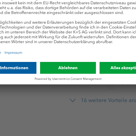
Wohlbefinden &
Leistungsfähigkeit
Kumpelmentalität
Fahrtkostenerstattung
16 weitere Vorteile a
Teamevents