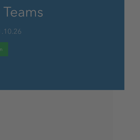
s Teams
Gesundheitsaktionstage
1.10.26
en
Kostenlose Parkplätze