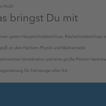
Arbeitskleidung
 Profil
s bringst Du mit
Aufstiegsmöglichkeiten
inen guten Hauptschulabschluss, Realschulabschluss o
paß an den Fächern Physik und Mathematik
Kantine
echnisches Verständnis und eine große Portion Verant
egeisterung für Fahrzeuge aller Art
E-Learning-Plattform
Betriebliches
Gesundheitsmanagement