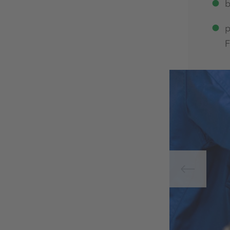
b
p
F