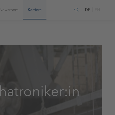
DE
Newsroom
Karriere
EN
atroniker:in