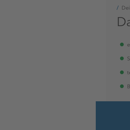
Dein
Da
e
S
t
B