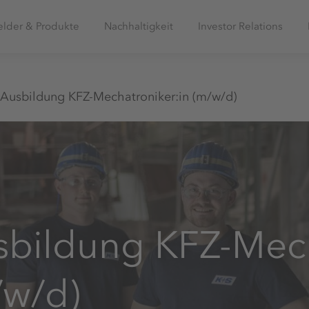
elder & Produkte
Nachhaltigkeit
Investor Relations
Ausbildung KFZ-Mechatroniker:in (m/w/d)
sbildung KFZ-Mech
/w/d)