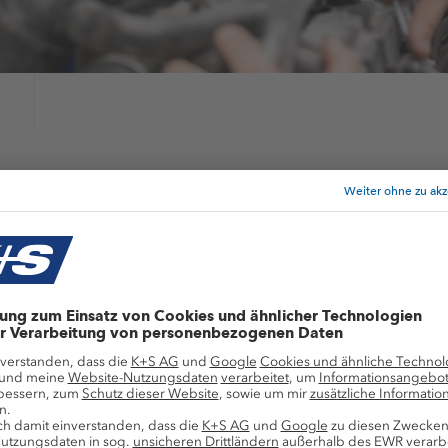
efits
s bieten wir dir
Corporate Benefits