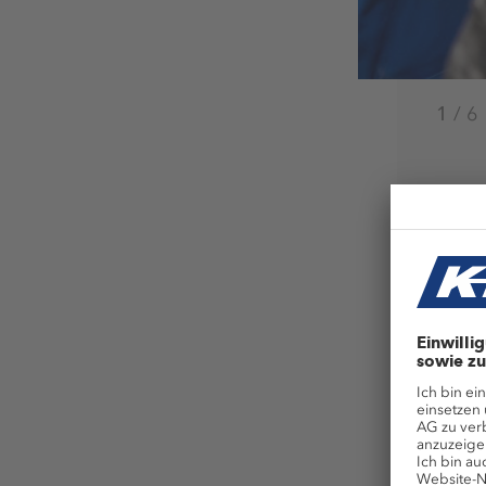
1
/
6
Ben
Da