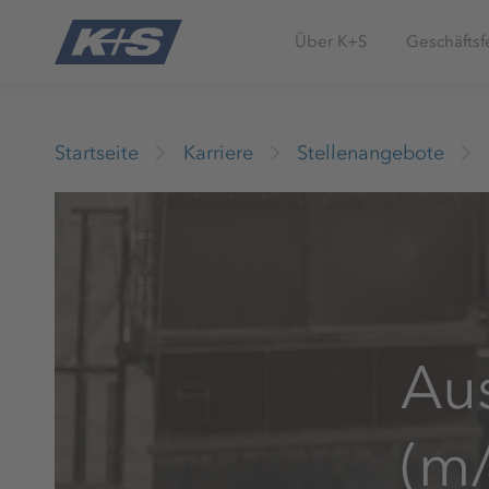
Über K+S
Geschäftsf
Startseite
Karriere
Stellenangebote
Au
(m