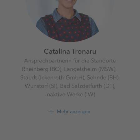
Catalina Tronaru
Ansprechpartnerin für die Standorte
Rheinberg (BO), Langelsheim (MSW), ​
Staudt (Ickenroth GmbH), Sehnde (BH),
Wunstorf (SI),​ Bad Salzdetfurth (DT),
Inaktive Werke (IW)
K+S Aktiengesellschaft
Mehr anzeigen
+49 561 9301 1596