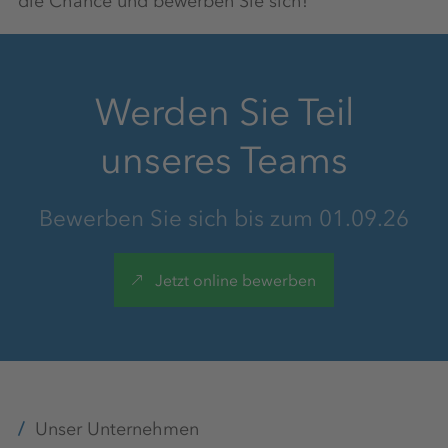
die Chance und bewerben Sie sich!
Mindestens 30 Tage Urlaub
Werden Sie Teil
unseres Teams
Kantine
Bewerben Sie sich bis zum 01.09.26
Planungssicherheit
Jetzt online bewerben
Chancengleichheit, Vielfalt &
Inklusion
Unser Unternehmen