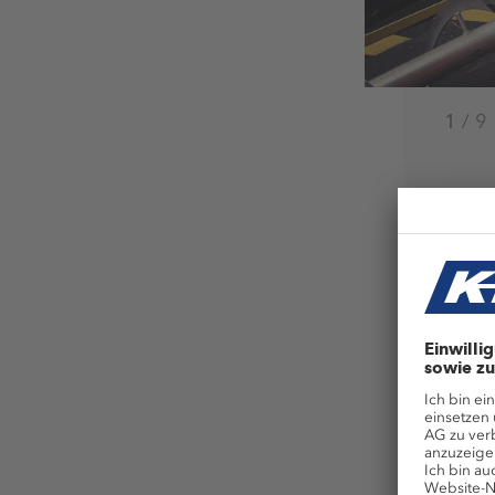
1
/
9
Ben
Da