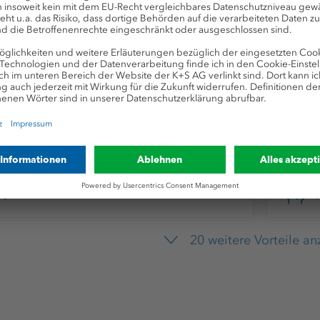
Wohlbefinden &
Leistungsfähigkeit
Kumpelmentalität
Fahrtkostenerstattung
20 weitere Vorteile a
Teamevents