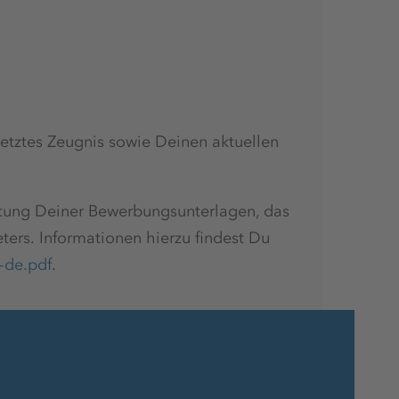
Arbeitsmedizinische Vorsorge
Mindestens 30 Tage Urlaub
etztes Zeugnis sowie Deinen aktuellen
Attraktive Freizeitumgebung
eitung Deiner Bewerbungsunterlagen, das
ters. Informationen hierzu findest Du
-de.pdf
.
E-Learning-Plattform
Fahrsicherheitstraining