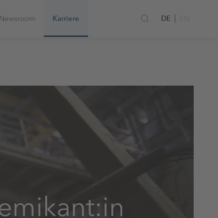
DE
Newsroom
Karriere
EN
emikant:in