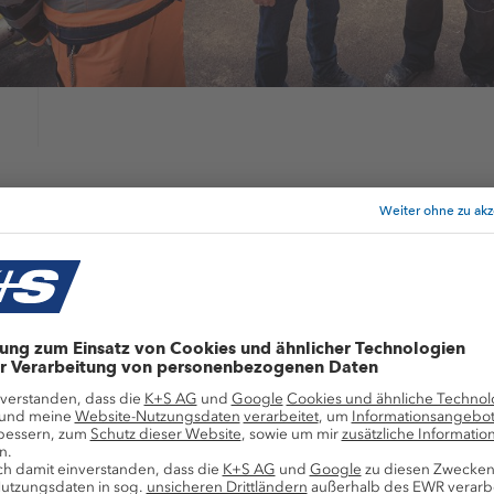
efits
s bieten wir dir
Corporate Benefits