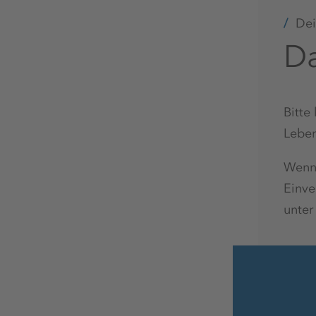
Dein
Da
Bitte
Leben
Wenn 
Einve
unte