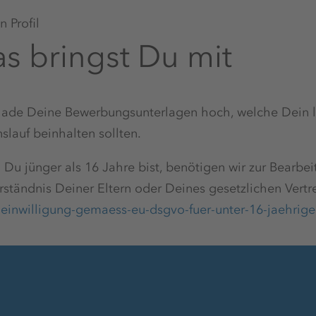
Arbeitskleidung
 Profil
s bringst Du mit
Aufstiegsmöglichkeiten
 lade Deine Bewerbungsunterlagen hoch, welche Dein l
slauf beinhalten sollten.
Kiosk/Imbiss
Du jünger als 16 Jahre bist, benötigen wir zur Bearb
rständnis Deiner Eltern oder Deines gesetzlichen Vertre
r
einwilligung-gemaess-eu-dsgvo-fuer-unter-16-jaehrige
Qualifizierte Ausbilder:innen
Moderner Arbeitsplatz