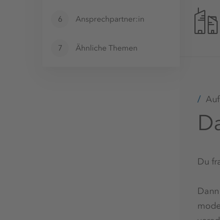
6
Ansprechpartner:in
7
Ähnliche Themen
Auf
Da
Du fr
Dann 
moder