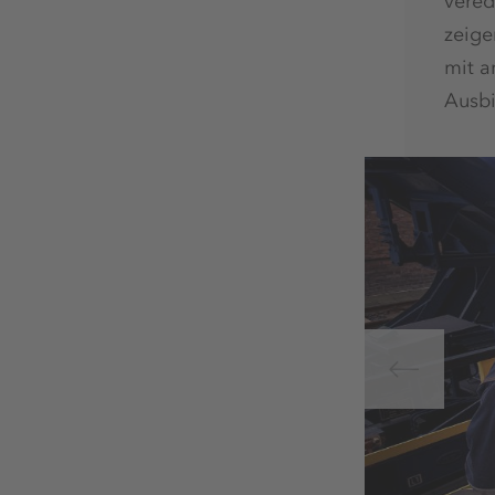
vered
zeige
mit a
Ausbi