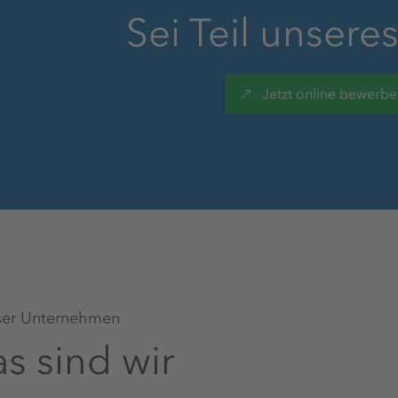
Sei Teil unsere
Wohnmöglichkeiten
Jetzt online bewerb
Fahrdienst
Betriebliches
Gesundheitsmanagement
er Unternehmen
Gesundheitsaktionstage
s sind wir