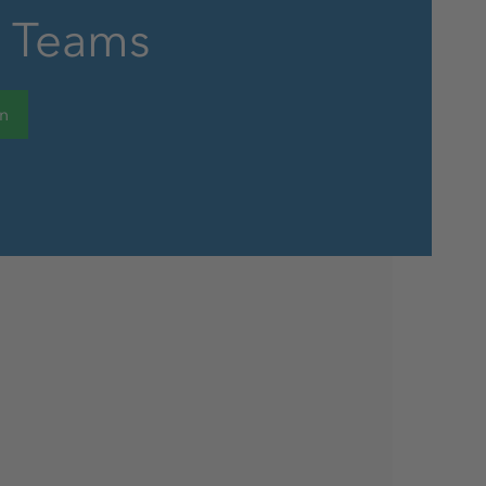
s Teams
Vergünstigungen
en
Chancengleichheit, Vielfalt &
Inklusion
Kostenlose Getränke
Kostenlose Parkplätze