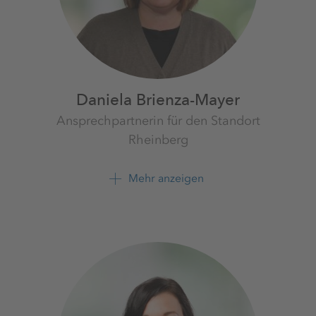
Daniela Brienza-Mayer
Ansprechpartnerin für den Standort
Rheinberg
Werk Borth
K+S Minerals and Agriculture GmbH
Mehr anzeigen
+49 2803 48 2215