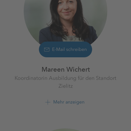
E-Mail schreiben
Mareen Wichert
Koordinatorin Ausbildung für den Standort
Zielitz
Werk Zielitz
K+S Minerals and Agriculture
Mehr anzeigen
GmbH
+49 39208 4 2205