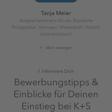
Tanja Meier
Ansprechpartnerin für die Standorte
Philippsthal, Heringen, Wintershall, Hattorf,
Unterbreizbach
Werk Werra
K+S Minerals and Agriculture
Mehr anzeigen
GmbH
+49 6620 79 4121
Informiere Dich
Bewerbungstipps &
Einblicke für Deinen
Einstieg bei K+S