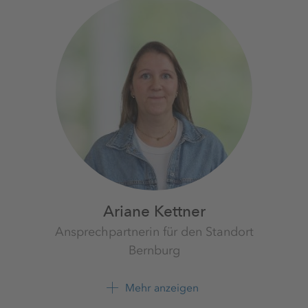
Ariane Kettner
Ansprechpartnerin für den Standort
Bernburg
Werk Bernburg
K+S Minerals and Agriculture
Mehr anzeigen
GmbH