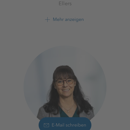
Ellers
Werk Neuhof-Ellers
K+S Minerals & Agriculture
Mehr anzeigen
GmbH
+496655814110
E-Mail schreiben