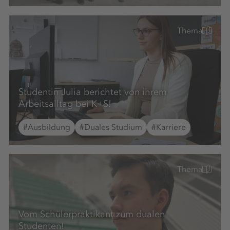
Thema
Studentin Julia berichtet von ihrem
Arbeitsalltag bei K+S!
#Ausbildung
#Duales Studium
#Karriere
Thema
Vom Schülerpraktikant zum dualen
Studenten!