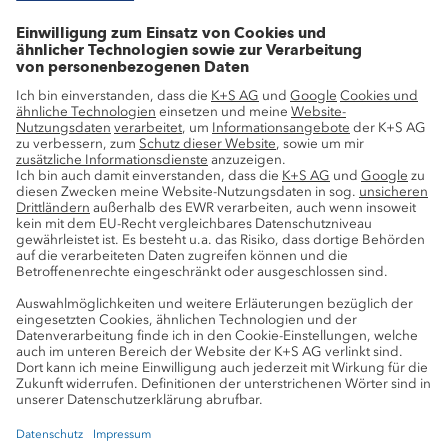
Wachstumsprojekte
Innovation
Nachhaltigkeit
Service
Pressekontakte
K+S-Newsletter
K+S Fanshop
Bergbaulexikon
myK+S Kundenportal