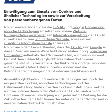
Wachstumsprojekte
Innovation
Nachhaltigkeit
Service
Pressekontakte
K+S-Newsletter
K+S Fanshop
Bergbaulexikon
myK+S Kundenportal