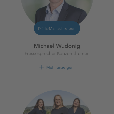
E-Mail schreiben
Michael Wudonig
Pressesprecher Konzernthemen
K+S Aktiengesellschaft
Mehr anzeigen
+49 561 9301 1262