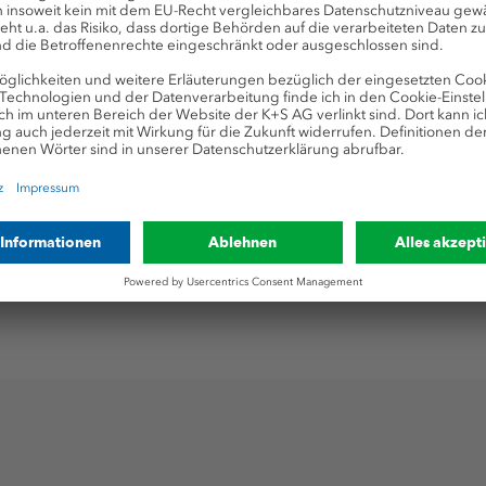
und dadurch die mi
Aktivitäten reduziert
enthaltenen Chloridi
zusätzlich durch ein
der Fisch länger fri