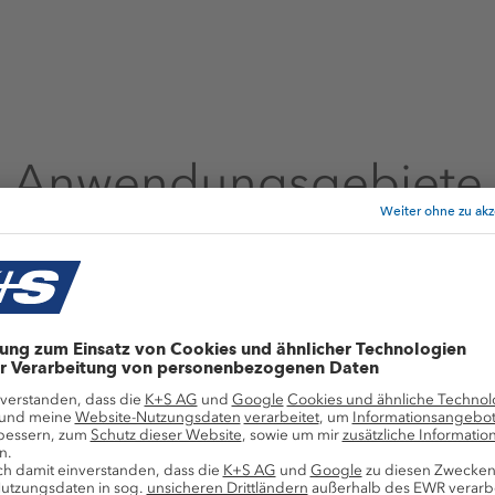
Anwendungsgebiete
Industrielle Anwe
Fischkonserv
Natriumchlorid ist i
Fisch. Durch das Sal