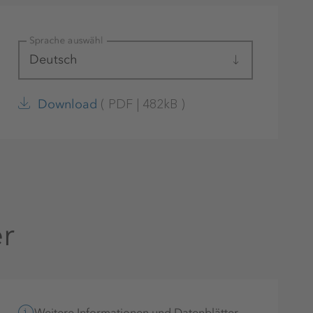
Sprache auswählen
Deutsch
(
PDF
|
482kB
)
Download
er
Weitere Informationen und Datenblätter