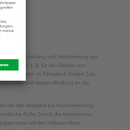
ndung
bei der Herstellung und Verarbeitung von
verwendet, z. B. für das Färben von
n. Eingesetzt im Färbebad, fördert Salz
Farbstoffes und dessen Bindung an die
elt bei der Rezeptur zur Hochveredlung
sentliche Rolle. Durch die katalytische
ungsprozess werden insbesondere