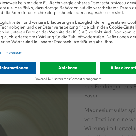
Industrielle Anwe
Textilien
Natriumchlorid wird 
Geweben und Stoffen 
Baumwolle oder Leine
das Eindringen des 
Faser.
Magnesiumsulfat spi
von Textilien eine we
Wirkung im Herstell