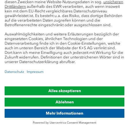
(
PDF
|
553kB
)
Download
ISO 14001
ISO14001 Zertifikat
Rückstandsmanagement inklusive
Aufhaldung der Rückstände und
Entsorgung der Salzwässer am Standort
Neuhof-Ellers