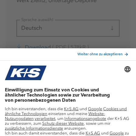
Werk Zielitz, Untertage-Deponie
Sprache auswählen
Deutsch
(
PDF
|
578kB
)
Download
Zertifikat
Entsorgungsfachbetrieb
Werk Werra, Untertage-Verwertung
Sprache auswählen
Deutsch