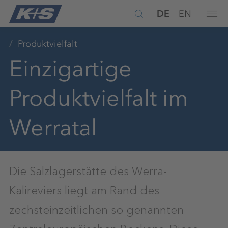
DE
EN
Produktvielfalt
Einzigartige
Produktvielfalt im
Werratal
Die Salzlagerstätte des Werra-
Kalireviers liegt am Rand des
zechsteinzeitlichen so genannten
Zentraleuropäischen Beckens. Diese