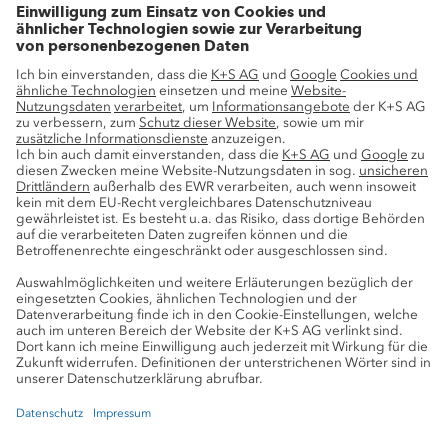
Wachstumsprojekte
Innovation
Nachhaltigkeit
Service
Pressekontakte
K+S-Newsletter
K+S Fanshop
Bergbaulexikon
myK+S Kundenportal