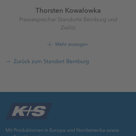
Thorsten Kowalowka
Pressesprecher Standorte Bernburg und
Zielitz
Werk Zielitz
K+S Aktiengesellschaft
Mehr anzeigen
+49 39208 4 2608
Zurück zum Standort Bernburg
Mit Produktionen in Europa und Nordamerika sowie