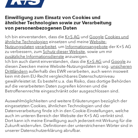
Stellenangebote
Wachstumsprojekte
Innovation
Nachhaltigkeit
Service
Pressekontakte
K+S-Newsletter
K+S Fanshop
Bergbaulexikon
myK+S Kundenportal