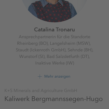
Catalina Tronaru
Ansprechpartnerin für die Standorte
Rheinberg (BO), Langelsheim (MSW), ​
Staudt (Ickenroth GmbH), Sehnde (BH),
Wunstorf (SI),​ Bad Salzdetfurth (DT),
Inaktive Werke (IW)
K+S Aktiengesellschaft
Mehr anzeigen
+49 561 9301 1596
K+S Minerals and Agriculture GmbH
Kaliwerk Bergmannssegen-Hugo