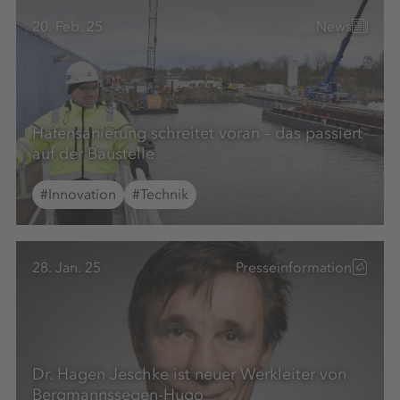
20. Feb. 25
News
Hafensanierung schreitet voran – das passiert
auf der Baustelle
#Innovation
#Technik
28. Jan. 25
Presseinformation
Dr. Hagen Jeschke ist neuer Werkleiter von
Bergmannssegen-Hugo