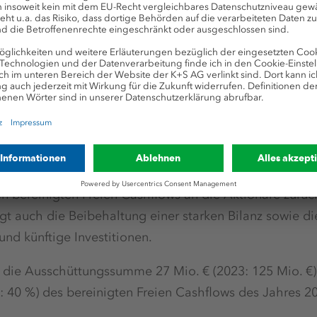
in Höhe von 15 Cent vorges
srat schlagen der Hauptversammlung eine Dividende fü
nt je Aktie vor (Vara-Konsensschätzung: 12 Cent je Ak
vorschlag folgt der Ausschüttungspolitik, insgesamt 
ten bereinigten Freien Cashflows an die Aktionäre zurü
gt auch die Beibehaltung einer starken Bilanz sowie di
nd künftige Investitionen.
e die Ausschüttungssumme 27 Mio. € (2023: 125 Mio. €
: 40 %) des bereinigten Freien Cashflows des Jahres 2