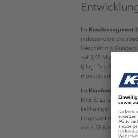
Entwicklun
Im
Kundensegment L
insbesondere preisbedin
Geschäft mit Düngemit
auf 3,45 Mio. t (2023: 
t) lag. Das Absatzvo
moderat auf insgesamt 
Im
Kundensegment I
Mrd. €) zurück. Die im
kalihaltiger Industrie
insgesamt stabil mit 
mit 6,58 Mio. t annähe