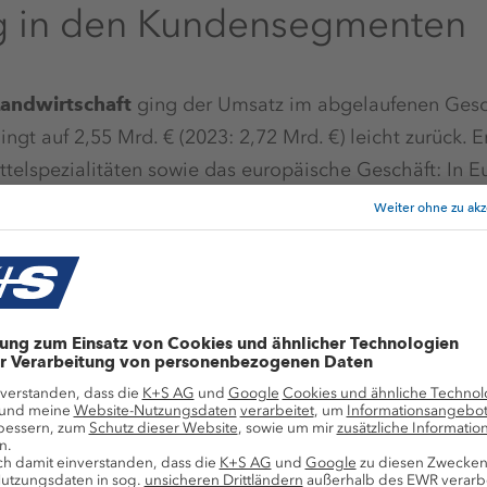
g in den Kundensegmenten
andwirtschaft
ging der Umsatz im abgelaufenen Gesc
gt auf 2,55 Mrd. € (2023: 2,72 Mrd. €) leicht zurück. Er
telspezialitäten sowie das europäische Geschäft: In E
2,97 Mio. t) an, während der Absatz in Übersee bei 4,45
lumen des gesamten Kundensegments ohne Handelsware
7,6 Mio. t (2023: 7,2 Mio. t) gesteigert werden.
ndustrie+
ging der Umsatz im Jahr 2024 leicht auf 1,1
 Düngemittelmarkt gefallenen Preise wirkten sich auch a
produkte aus. Die Preise der Salzprodukte blieben geg
positiver Tendenz zum Jahresende. Die Absatzmenge 
rnd auf dem Niveau des Vorjahres (2023: 6,62 Mio. t).