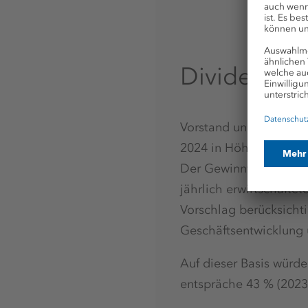
Dividende 
Vorstand und Aufsicht
2024 in Höhe von 15 Ce
Der Gewinnverwendungs
jährlich erwirtschafte
Vorschlag berücksichti
Geschäftsentwicklung u
Auf dieser Basis würd
entspräche 43 % (2023