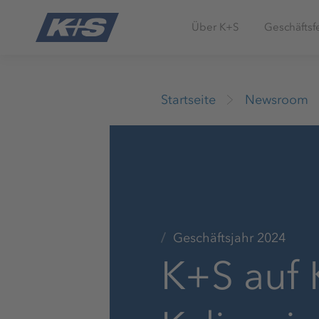
Über K+S
Geschäftsf
Startseite
Newsroom
Geschäftsjahr 2024
K+S auf K