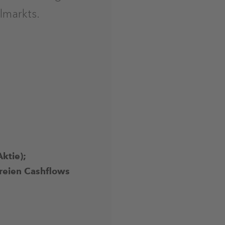
lmarkts.
ktie);
reien Cashflows