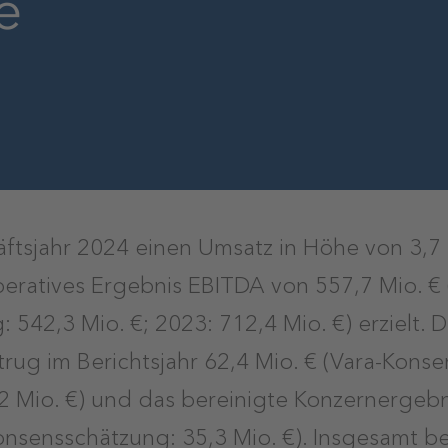
e
ftsjahr 2024 einen Umsatz in Höhe von 3,7 
peratives Ergebnis EBITDA von 557,7 Mio. € 
542,3 Mio. €; 2023: 712,4 Mio. €) erzielt. 
trug im Berichtsjahr 62,4 Mio. € (Vara-Kons
,2 Mio. €) und das bereinigte Konzernergeb
Konsensschätzung: 35,3 Mio. €). Insgesamt b