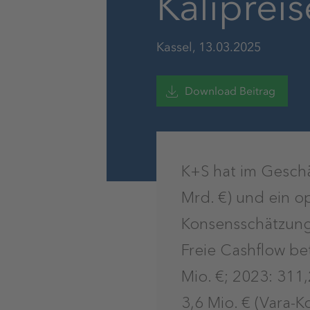
Kalipreis
Kassel, 13.03.2025
Download Beitrag
K+S hat im Geschä
Mrd. €) und ein o
Konsensschätzung: 
Freie Cashflow be
Mio. €; 2023: 311
3,6 Mio. € (Vara-