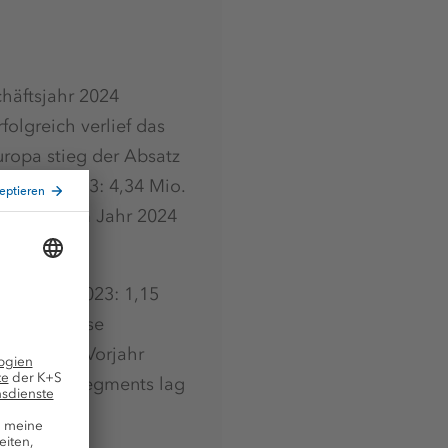
häftsjahr 2024
folgreich verlief das
uropa stieg der Absatz
 Mio. t (2023: 4,34 Mio.
 konnte im Jahr 2024
0 Mrd. € (2023: 1,15
uf die Preise
enüber dem Vorjahr
des Kundensegments lag