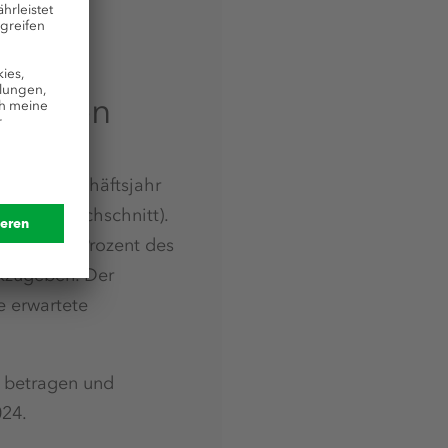
chlagen
r das Geschäftsjahr
tie im Durchschnitt).
30 bis 50 Prozent des
ckzugeben. Der
e erwartete
) betragen und
024.