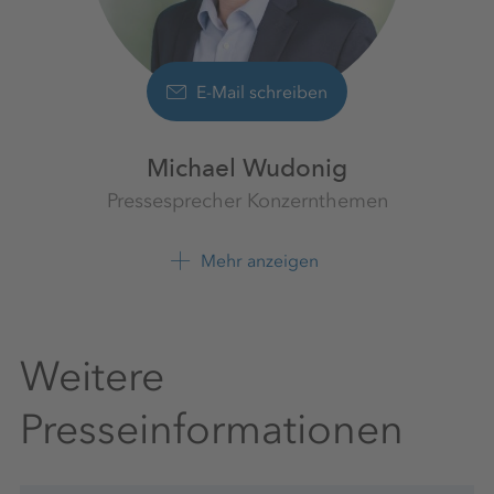
E-Mail schreiben
Michael Wudonig
Pressesprecher Konzernthemen
K+S Aktiengesellschaft
Mehr anzeigen
+49 561 9301 1262
Weitere
Presseinformationen