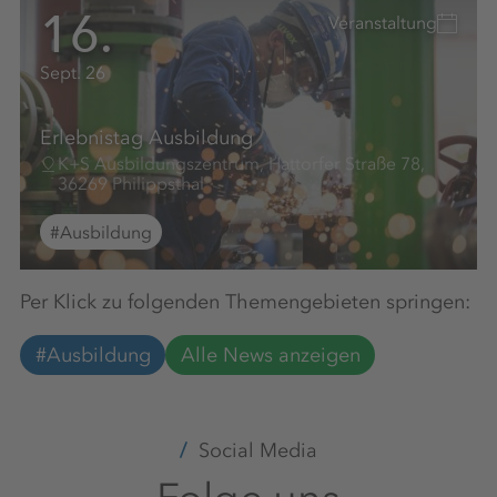
16.
Veranstaltung
Sept. 26
Erlebnistag Ausbildung
K+S Ausbildungszentrum, Hattorfer Straße 78,
36269 Philippsthal
#Ausbildung
Per Klick zu folgenden Themengebieten springen:
#Ausbildung
Alle News anzeigen
Social Media