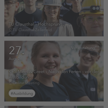
TU Clausthal - Hochsprung
TU Clausthal-Zellerfeld
27.
Veranstaltung
Aug. 26
K+S Meet & Greet - Nach den Ferien - vor der
Ausbildung!
Online Meeting
#Ausbildung