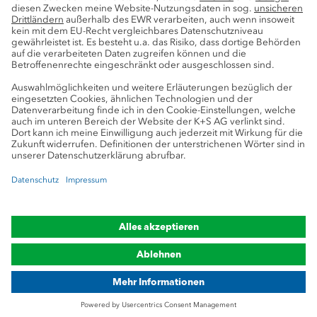
Pressekontakte
K+S-Newsletter
K+S Fanshop
Bergbaulexikon
myK+S Kundenportal
Datenschutz
Cookie-Einstellungen
Impressum
Compliance
Markenhinweis
© 2019-2026 K+S Aktiengesellschaft