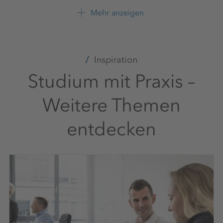
Erreichbar von Montag bis Donnerstag von 8-14
Mehr anzeigen
Uhr
K+S Aktiengesellschaft
+49 561 9301 2398
Inspiration
Studium mit Praxis –
Weitere Themen
entdecken