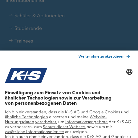
Informationen für
Schüler & Abiturienten
Studierende
Trainees
Aktuelle Themen
Stellenangebote
Wachstumsprojekte
Innovation
Nachhaltigkeit
Service