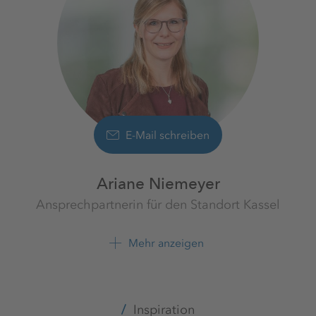
E-Mail schreiben
Ariane Niemeyer
Ansprechpartnerin für den Standort Kassel
Erreichbar von Montag bis Donnerstag von 8-14
Mehr anzeigen
Uhr
K+S Aktiengesellschaft
+49 561 9301 2398
Inspiration