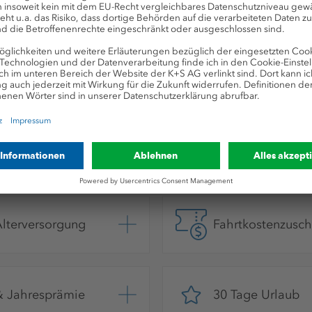
n wir Dir
alität
Kumpelmentalitä
Alterversorgung
Fahrtkostenzusch
& Jahresprämie
30 Tage Urlaub