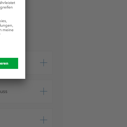
t
uss