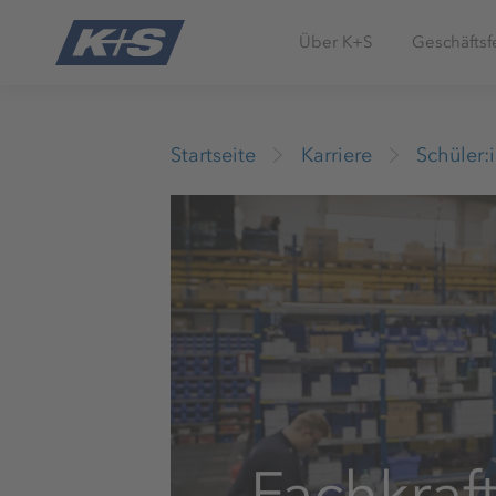
Über K+S
Geschäftsf
Startseite
Karriere
Schüler:
Fachkraft