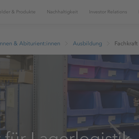
elder & Produkte
Nachhaltigkeit
Investor Relations
innen & Abiturient:innen
Ausbildung
Fachkraft 
 für Lagerlogistik