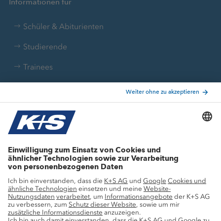
Informationen für
Schüler & Abiturienten
Studierende
Trainees
Aktuelle Themen
Stellenangebote
Wachstumsprojekte
Innovation
Nachhaltigkeit
Service