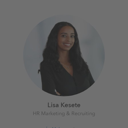
Lisa Kesete
HR Marketing & Recruiting
K+S Aktiengesellschaft