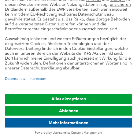
Pressekontakte
K+S-Newsletter
K+S Fanshop
Bergbaulexikon
myK+S Kundenportal
Datenschutz
Cookie-Einstellungen
Impressum
Compliance
Markenhinweis
© 2019-2026 K+S Aktiengesellschaft