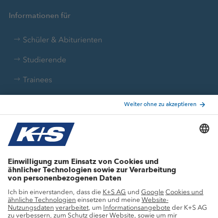
Informationen für
Schüler & Abiturienten
Studierende
Trainees
Aktuelle Themen
Stellenangebote
Wachstumsprojekte
Innovation
Nachhaltigkeit