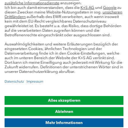
Service
Pressekontakte
K+S-Newsletter
K+S Fanshop
Bergbaulexikon
myK+S Kundenportal
Datenschutz
Cookie-Einstellungen
Impressum
Compliance
Markenhinweis
© 2019-2026 K+S Aktiengesellschaft