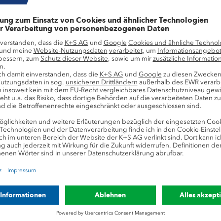
47
5
-s.com
-----------------------------------------
ng euro adhoc