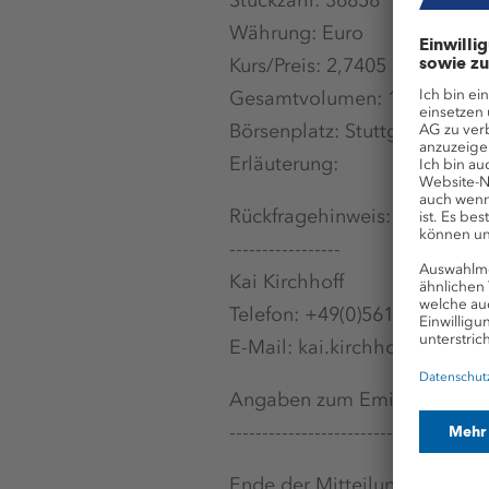
Währung: Euro
Kurs/Preis: 2,7405
Gesamtvolumen: 101.007,87
Börsenplatz: Stuttgart
Erläuterung:
Rückfragehinweis:
-----------------
Kai Kirchhoff
Telefon: +49(0)561-9301-188
E-Mail: kai.kirchhoff@k-plus
Angaben zum Emittenten:
---------------------------------------
Ende der Mitteilu