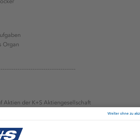
cker
aufgaben
s Organ
-----------------------------------------
f Aktien der K+S Aktiengesellschaft