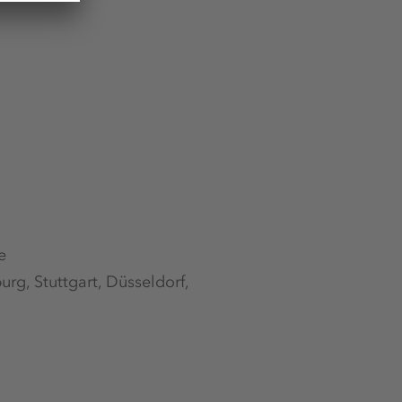
e
urg, Stuttgart, Düsseldorf,