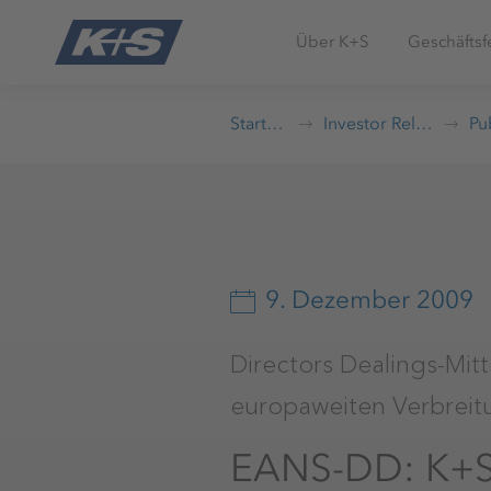
Über K+S
Geschäftsf
Startseite
Investor Relations
9. Dezember 2009
Directors Dealings-Mit
europaweiten Verbreitun
EANS-DD: K+S A