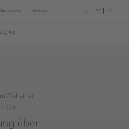
DE
Newsroom
Karriere
EN
eax0020_20091209
m Ziel einer
tlich.
lung über