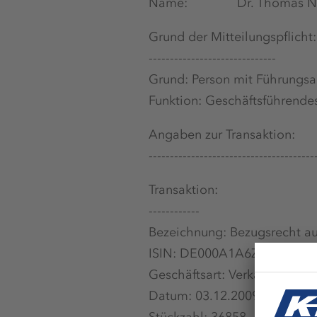
Name: Dr. Thomas Nö
Grund der Mitteilungspflicht:
------------------------------
Grund: Person mit Führungs
Funktion: Geschäftsführende
Angaben zur Transaktion:
---------------------------------------
Transaktion:
------------
Bezeichnung: Bezugsrecht au
ISIN: DE000A1A6Z69
Geschäftsart: Verkauf
Datum: 03.12.2009
Stückzahl: 36858