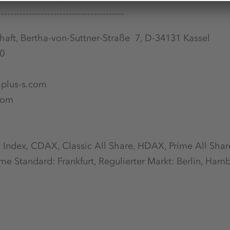
-----------------------------------------
haft, Bertha-von-Suttner-Straße 7, D-34131 Kassel
00
-plus-s.com
com
 Index, CDAX, Classic All Share, HDAX, Prime All Shar
me Standard: Frankfurt, Regulierter Markt: Berlin, Hamb