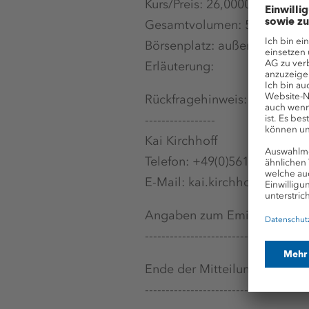
Kurs/Preis: 26,0000
Gesamtvolumen: 5.200,0000
Börsenplatz: außerbörslich
Erläuterung:
Rückfragehinweis:
-----------------
Kai Kirchhoff
Telefon: +49(0)561-9301-188
E-Mail: kai.kirchhoff@k-plus
Angaben zum Emittenten:
---------------------------------------
Ende der Mitteilu
---------------------------------------