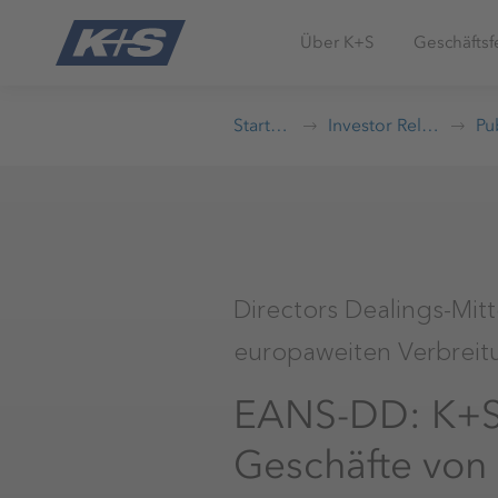
Über K+S
Geschäftsf
Startseite
Investor Relations
Directors Dealings-Mit
europaweiten Verbreitun
EANS-DD: K+S A
Geschäfte von