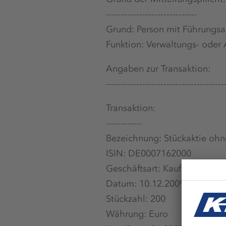
------------------------------
Grund: Person mit Führungs
Funktion: Verwaltungs- oder 
Angaben zur Transaktion:
---------------------------------------
Transaktion:
------------
Bezeichnung: Stückaktie oh
ISIN: DE0007162000
Geschäftsart: Kauf
Datum: 10.12.2009
Stückzahl: 200
Währung: Euro