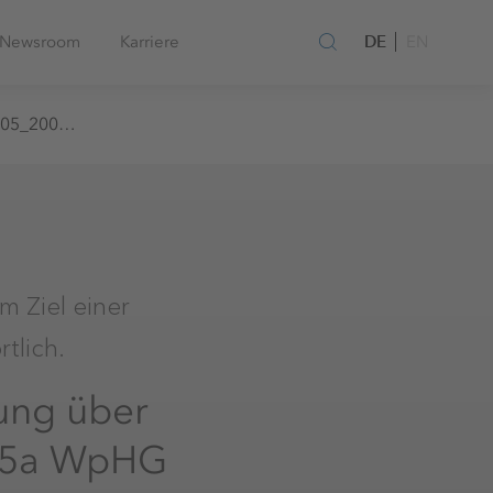
DE
Newsroom
Karriere
EN
eax0005_20091210
m Ziel einer
tlich.
lung über
 15a WpHG