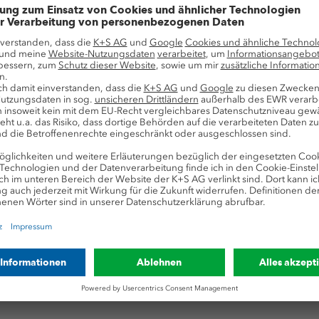
5
-s.com
-----------------------------------------
ng euro adhoc
-----------------------------------------