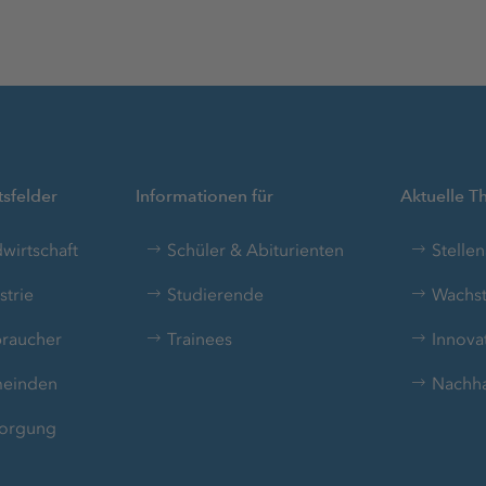
sfelder
Informationen für
Aktuelle 
wirtschaft
Schüler & Abiturienten
Stelle
strie
Studierende
Wachst
raucher
Trainees
Innova
einden
Nachhal
orgung